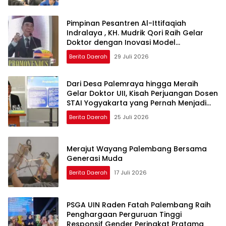
Pimpinan Pesantren Al-Ittifaqiah
Indralaya , KH. Mudrik Qori Raih Gelar
Doktor dengan Inovasi Model
Pembelajaran Nagham Al-Qur’an di UMM
Berita Daerah
29 Juli 2026
Dari Desa Palemraya hingga Meraih
Gelar Doktor UII, Kisah Perjuangan Dosen
STAI Yogyakarta yang Pernah Menjadi
Driver Taksi Online
Berita Daerah
25 Juli 2026
Merajut Wayang Palembang Bersama
Generasi Muda
Berita Daerah
17 Juli 2026
PSGA UIN Raden Fatah Palembang Raih
Penghargaan Perguruan Tinggi
Responsif Gender Peringkat Pratama