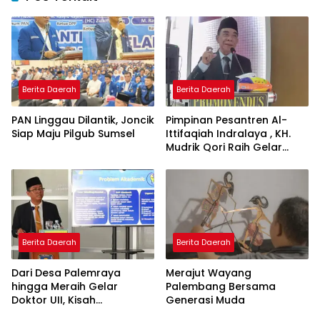
Berita Daerah
Berita Daerah
PAN Linggau Dilantik, Joncik
Pimpinan Pesantren Al-
Siap Maju Pilgub Sumsel
Ittifaqiah Indralaya , KH.
Mudrik Qori Raih Gelar
Doktor dengan Inovasi
Model Pembelajaran
Nagham Al-Qur’an di UMM
Berita Daerah
Berita Daerah
Dari Desa Palemraya
Merajut Wayang
hingga Meraih Gelar
Palembang Bersama
Doktor UII, Kisah
Generasi Muda
Perjuangan Dosen STAI