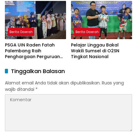
Yogyakarta yang Pernah
Menjadi Driver Taksi Online
Berita Daerah
Berita Daerah
PSGA UIN Raden Fatah
Pelajar Linggau Bakal
Palembang Raih
Wakili Sumsel di O2SN
Penghargaan Perguruan
Tingkat Nasional
Tinggi Responsif Gender
Peringkat Pratama
Tinggalkan Balasan
Alamat email Anda tidak akan dipublikasikan.
Ruas yang
wajib ditandai
*