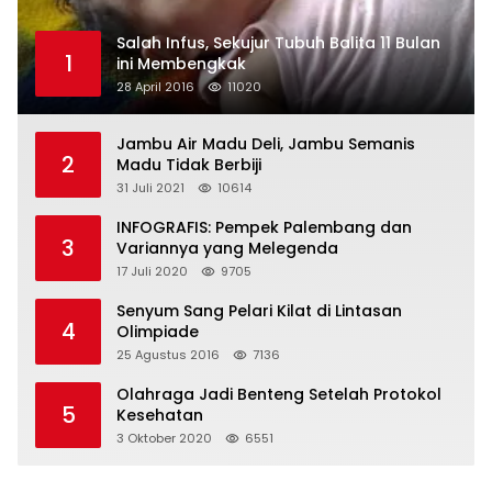
Salah Infus, Sekujur Tubuh Balita 11 Bulan
1
ini Membengkak
28 April 2016
11020
Jambu Air Madu Deli, Jambu Semanis
2
Madu Tidak Berbiji
31 Juli 2021
10614
INFOGRAFIS: Pempek Palembang dan
3
Variannya yang Melegenda
17 Juli 2020
9705
Senyum Sang Pelari Kilat di Lintasan
4
Olimpiade
25 Agustus 2016
7136
Olahraga Jadi Benteng Setelah Protokol
5
Kesehatan
3 Oktober 2020
6551