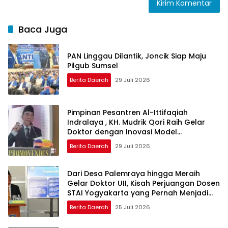
Baca Juga
PAN Linggau Dilantik, Joncik Siap Maju
Pilgub Sumsel
Berita Daerah
29 Juli 2026
Pimpinan Pesantren Al-Ittifaqiah
Indralaya , KH. Mudrik Qori Raih Gelar
Doktor dengan Inovasi Model
Pembelajaran Nagham Al-Qur’an di UMM
Berita Daerah
29 Juli 2026
Dari Desa Palemraya hingga Meraih
Gelar Doktor UII, Kisah Perjuangan Dosen
STAI Yogyakarta yang Pernah Menjadi
Driver Taksi Online
Berita Daerah
25 Juli 2026