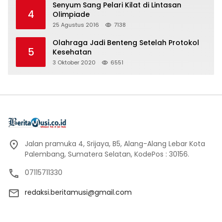
Senyum Sang Pelari Kilat di Lintasan
4
Olimpiade
25 Agustus 2016
7138
Olahraga Jadi Benteng Setelah Protokol
5
Kesehatan
3 Oktober 2020
6551
Jalan pramuka 4, Srijaya, B5, Alang-Alang Lebar Kota
Palembang, Sumatera Selatan, KodePos : 30156.
07115711330
redaksi.beritamusi@gmail.com