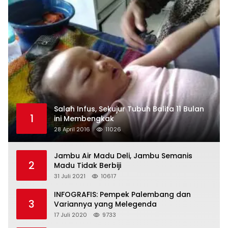
Salah Infus, Sekujur Tubuh Balita 11 Bulan
1
ini Membengkak
28 April 2016
11026
Jambu Air Madu Deli, Jambu Semanis
2
Madu Tidak Berbiji
31 Juli 2021
10617
INFOGRAFIS: Pempek Palembang dan
3
Variannya yang Melegenda
17 Juli 2020
9733