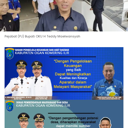
Pejabat (PJ) Bupati OKU H Teddy Maelwansyah