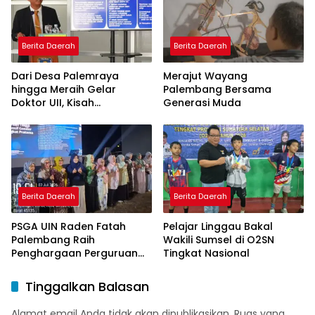
Berita Daerah
Berita Daerah
Dari Desa Palemraya
Merajut Wayang
hingga Meraih Gelar
Palembang Bersama
Doktor UII, Kisah
Generasi Muda
Perjuangan Dosen STAI
Yogyakarta yang Pernah
Menjadi Driver Taksi Online
Berita Daerah
Berita Daerah
PSGA UIN Raden Fatah
Pelajar Linggau Bakal
Palembang Raih
Wakili Sumsel di O2SN
Penghargaan Perguruan
Tingkat Nasional
Tinggi Responsif Gender
Peringkat Pratama
Tinggalkan Balasan
Alamat email Anda tidak akan dipublikasikan.
Ruas yang