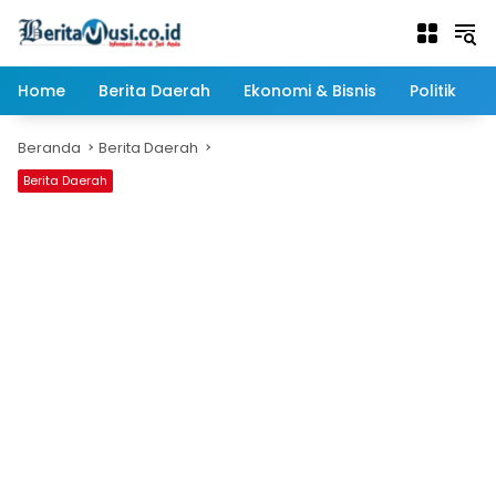
Langsung
ke
konten
Home
Berita Daerah
Ekonomi & Bisnis
Politik
Beranda
Berita Daerah
Berita Daerah