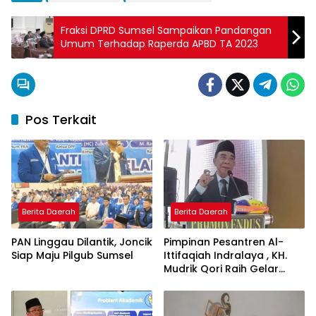
Fraksi DPRD Sumsel Sampaikan Pandangan
Umum Terhadap Raperda APBD TA 2023
Pos Terkait
Berita Daerah
Berita Daerah
PAN Linggau Dilantik, Joncik
Pimpinan Pesantren Al-
Siap Maju Pilgub Sumsel
Ittifaqiah Indralaya , KH.
Mudrik Qori Raih Gelar
Doktor dengan Inovasi
Model Pembelajaran
Nagham Al-Qur’an di UMM