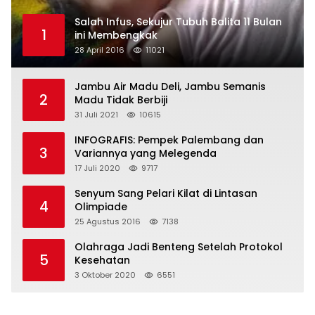
Salah Infus, Sekujur Tubuh Balita 11 Bulan
1
ini Membengkak
28 April 2016
11021
Jambu Air Madu Deli, Jambu Semanis
2
Madu Tidak Berbiji
31 Juli 2021
10615
INFOGRAFIS: Pempek Palembang dan
3
Variannya yang Melegenda
17 Juli 2020
9717
Senyum Sang Pelari Kilat di Lintasan
4
Olimpiade
25 Agustus 2016
7138
Olahraga Jadi Benteng Setelah Protokol
5
Kesehatan
3 Oktober 2020
6551