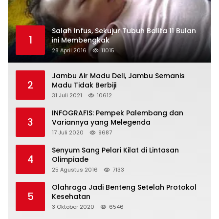
Salah Infus, Sekujur Tubuh Balita 11 Bulan
1
ini Membengkak
28 April 2016
11015
Jambu Air Madu Deli, Jambu Semanis
2
Madu Tidak Berbiji
31 Juli 2021
10612
INFOGRAFIS: Pempek Palembang dan
3
Variannya yang Melegenda
17 Juli 2020
9687
Senyum Sang Pelari Kilat di Lintasan
4
Olimpiade
25 Agustus 2016
7133
Olahraga Jadi Benteng Setelah Protokol
5
Kesehatan
3 Oktober 2020
6546