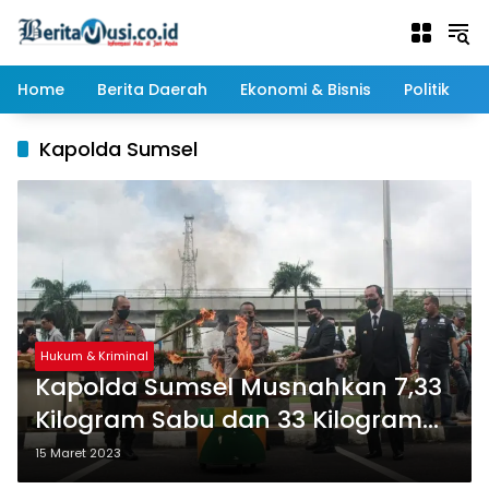
Langsung
ke
konten
Home
Berita Daerah
Ekonomi & Bisnis
Politik
Kapolda Sumsel
Hukum & Kriminal
Kapolda Sumsel Musnahkan 7,33
Kilogram Sabu dan 33 Kilogram
Ganja
15 Maret 2023