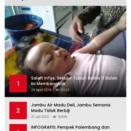
Salah Infus, Sekujur Tubuh Balita 11 Bulan
1
ini Membengkak
28 April 2016
11022
Jambu Air Madu Deli, Jambu Semanis
2
Madu Tidak Berbiji
31 Juli 2021
10616
INFOGRAFIS: Pempek Palembang dan