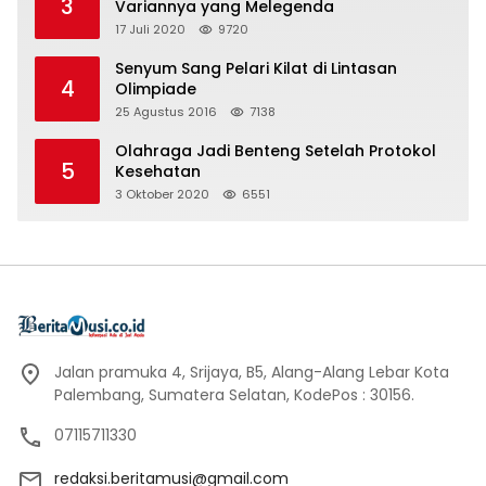
3
Variannya yang Melegenda
17 Juli 2020
9720
Senyum Sang Pelari Kilat di Lintasan
4
Olimpiade
25 Agustus 2016
7138
Olahraga Jadi Benteng Setelah Protokol
5
Kesehatan
3 Oktober 2020
6551
Jalan pramuka 4, Srijaya, B5, Alang-Alang Lebar Kota
Palembang, Sumatera Selatan, KodePos : 30156.
07115711330
redaksi.beritamusi@gmail.com