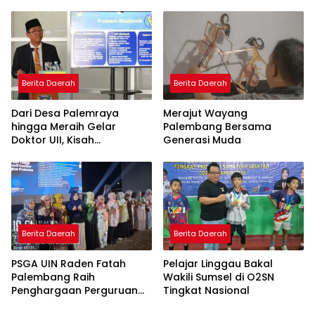
Doktor dengan Inovasi
Model Pembelajaran
Nagham Al-Qur’an di UMM
Berita Daerah
Berita Daerah
Dari Desa Palemraya
Merajut Wayang
hingga Meraih Gelar
Palembang Bersama
Doktor UII, Kisah
Generasi Muda
Perjuangan Dosen STAI
Yogyakarta yang Pernah
Menjadi Driver Taksi Online
Berita Daerah
Berita Daerah
PSGA UIN Raden Fatah
Pelajar Linggau Bakal
Palembang Raih
Wakili Sumsel di O2SN
Penghargaan Perguruan
Tingkat Nasional
Tinggi Responsif Gender