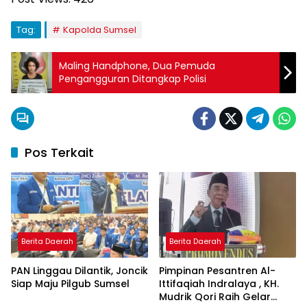
Tag:
Kapolda Sumsel
Maling Handphone, Dua Pemuda
Pengangguran Ditangkap Polisi
Pos Terkait
Berita Daerah
Berita Daerah
PAN Linggau Dilantik, Joncik
Pimpinan Pesantren Al-
Siap Maju Pilgub Sumsel
Ittifaqiah Indralaya , KH.
Mudrik Qori Raih Gelar