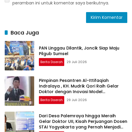
peramban ini untuk komentar saya berikutnya.
Baca Juga
PAN Linggau Dilantik, Joncik Siap Maju
Pilgub Sumsel
Berita Daerah
29 Juli 2026
Pimpinan Pesantren Al-Ittifaqiah
Indralaya , KH. Mudrik Qori Raih Gelar
Doktor dengan Inovasi Model
Pembelajaran Nagham Al-Qur’an di UMM
Berita Daerah
29 Juli 2026
Dari Desa Palemraya hingga Meraih
Gelar Doktor UII, Kisah Perjuangan Dosen
STAI Yogyakarta yang Pernah Menjadi