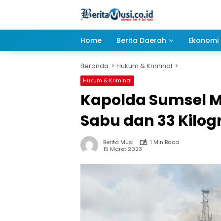
Langsung
ke
konten
Home
Berita Daerah
Ekonomi 
Beranda
Hukum & Kriminal
Hukum & Kriminal
Kapolda Sumsel M
Sabu dan 33 Kilo
Berita Musi
1 Min Baca
15 Maret 2023