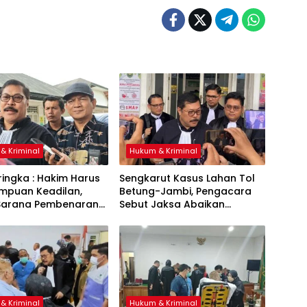
& Kriminal
Hukum & Kriminal
ingka : Hakim Harus
Sengkarut Kasus Lahan Tol
umpuan Keadilan,
Betung-Jambi, Pengacara
Sarana Pembenaran
Sebut Jaksa Abaikan
adilan
Mekanisme Administrasi PSN
& Kriminal
Hukum & Kriminal