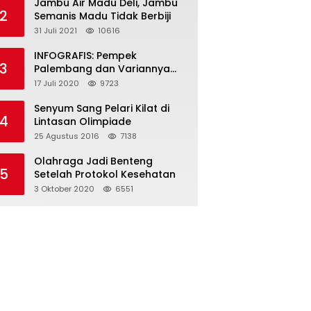
Jambu Air Madu Deli, Jambu
2
Semanis Madu Tidak Berbiji
31 Juli 2021
10616
INFOGRAFIS: Pempek
3
Palembang dan Variannya
yang Melegenda
17 Juli 2020
9723
Senyum Sang Pelari Kilat di
4
Lintasan Olimpiade
25 Agustus 2016
7138
Olahraga Jadi Benteng
5
Setelah Protokol Kesehatan
3 Oktober 2020
6551