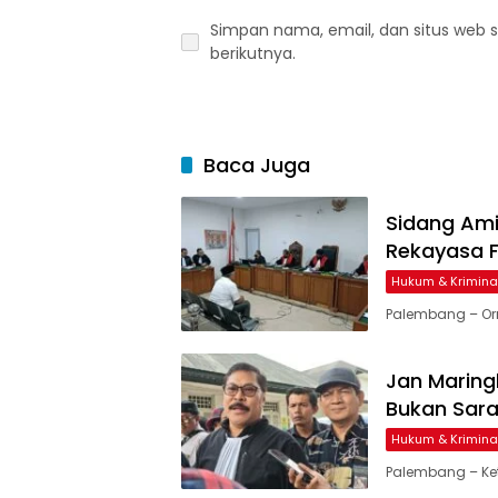
Simpan nama, email, dan situs web 
berikutnya.
Baca Juga
Sidang Am
Rekayasa F
Hukum & Krimina
Palembang – Or
Jan Maring
Bukan Sar
Hukum & Krimina
Palembang – Ke