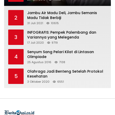
Jambu Air Madu Deli, Jambu Semanis
2
Madu Tidak Berbiji
31 Juli 2021
10615
INFOGRAFIS: Pempek Palembang dan
3
Variannya yang Melegenda
17 Juli 2020
9719
Senyum Sang Pelari Kilat di Lintasan
4
Olimpiade
25 Agustus 2016
7138
Olahraga Jadi Benteng Setelah Protokol
5
Kesehatan
3 Oktober 2020
6551