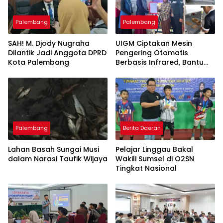
Palembang
Palembang
SAH! M. Djody Nugraha
UIGM Ciptakan Mesin
Dilantik Jadi Anggota DPRD
Pengering Otomatis
Kota Palembang
Berbasis Infrared, Bantu
Perajin Eceng Gondok di
Pulau Kemaro
Palembang
Berita Daerah
Lahan Basah Sungai Musi
Pelajar Linggau Bakal
dalam Narasi Taufik Wijaya
Wakili Sumsel di O2SN
Tingkat Nasional