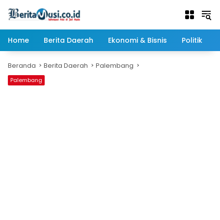
Langsung
ke
konten
Home
Berita Daerah
Ekonomi & Bisnis
Politik
Beranda
Berita Daerah
Palembang
Palembang