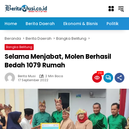
Langsung
ke
konten
Home
Berita Daerah
Ekonomi & Bisnis
Politik
Beranda
Berita Daerah
Bangka Belitung
Bangka Belitung
Selama Menjabat, Molen Berhasil
Bedah 1079 Rumah
350
Berita Musi
2 Min Baca
17 September 2022