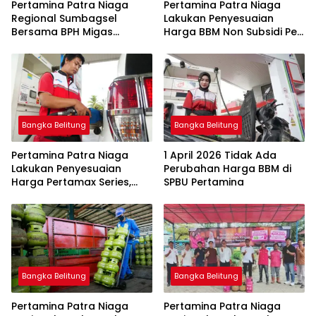
Pertamina Patra Niaga
Pertamina Patra Niaga
Regional Sumbagsel
Lakukan Penyesuaian
Bersama BPH Migas
Harga BBM Non Subsidi Per
Perkuat Pengawasan
1 Juli 2026
Penyaluran BBM Subsidi
bagi Nelayan melalui
Aplikasi XSTAR
Bangka Belitung
Bangka Belitung
Pertamina Patra Niaga
1 April 2026 Tidak Ada
Lakukan Penyesuaian
Perubahan Harga BBM di
Harga Pertamax Series,
SPBU Pertamina
Harga Pertalite dan Solar
Subsidi Tetap
Bangka Belitung
Bangka Belitung
Pertamina Patra Niaga
Pertamina Patra Niaga