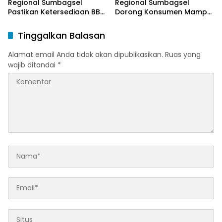
Regional Sumbagsel
Regional Sumbagsel
Pastikan Ketersediaan BBM
Dorong Konsumen Mampu
dan LPG pada Masa
Beralih ke Bright Gas
Ramadan dan Menjelang
Melalui Program Trade In
Tinggalkan Balasan
Idulfitri
di Belitung Timur
Alamat email Anda tidak akan dipublikasikan.
Ruas yang
wajib ditandai
*