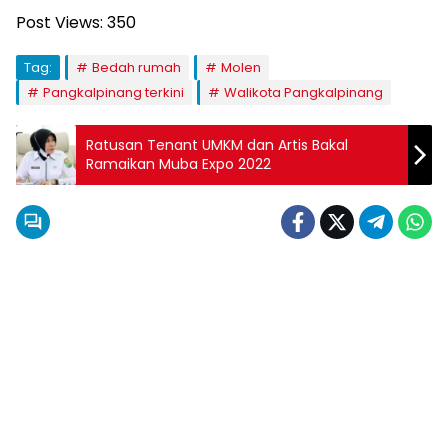
Post Views:
350
Tag:
Bedah rumah
Molen
Pangkalpinang terkini
Walikota Pangkalpinang
Ratusan Tenant UMKM dan Artis Bakal
Ramaikan Muba Expo 2022