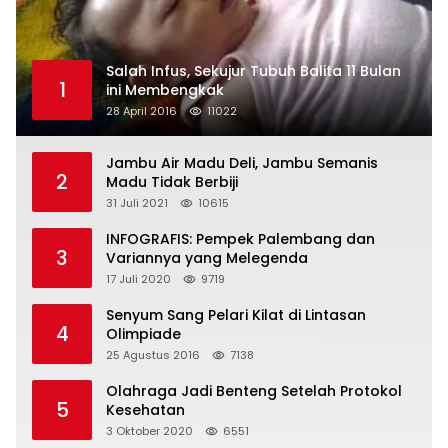
Salah Infus, Sekujur Tubuh Balita 11 Bulan
1
ini Membengkak
28 April 2016
11022
Jambu Air Madu Deli, Jambu Semanis
2
Madu Tidak Berbiji
31 Juli 2021
10615
INFOGRAFIS: Pempek Palembang dan
3
Variannya yang Melegenda
17 Juli 2020
9719
Senyum Sang Pelari Kilat di Lintasan
4
Olimpiade
25 Agustus 2016
7138
Olahraga Jadi Benteng Setelah Protokol
5
Kesehatan
3 Oktober 2020
6551