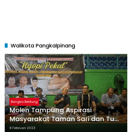
Walikota Pangkalpinang
Bangka Belitung
Molen Tampung Aspirasi
Masyarakat Taman Sari dan Tuai
Sejumlah Pujian
8 Februari 2023