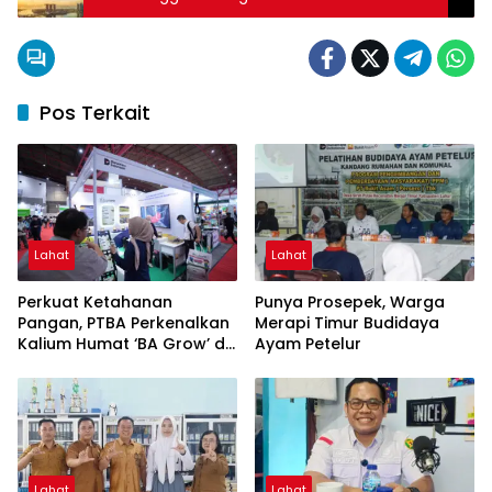
Bajo, Medan, Palembang, dan Semarang
Pos Terkait
Lahat
Lahat
Perkuat Ketahanan
Punya Prosepek, Warga
Pangan, PTBA Perkenalkan
Merapi Timur Budidaya
Kalium Humat ‘BA Grow’ di
Ayam Petelur
Inagritech 2026
Lahat
Lahat