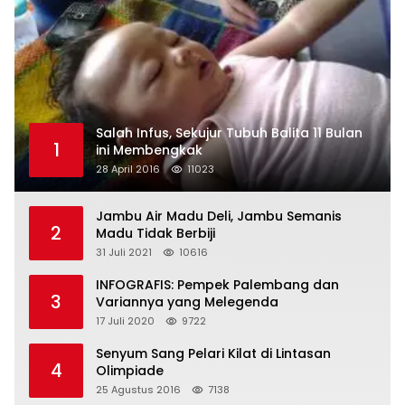
Salah Infus, Sekujur Tubuh Balita 11 Bulan
1
ini Membengkak
28 April 2016
11023
Jambu Air Madu Deli, Jambu Semanis
2
Madu Tidak Berbiji
31 Juli 2021
10616
INFOGRAFIS: Pempek Palembang dan
3
Variannya yang Melegenda
17 Juli 2020
9722
Senyum Sang Pelari Kilat di Lintasan
4
Olimpiade
25 Agustus 2016
7138