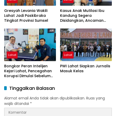
Gresyah Levania Wakili
Kasus Anak Mutilasi Ibu
Lahat Jadi Paskibraka
Kandung Segera
Tingkat Provinsi Sumsel
Disidangkan, Ancaman
Hukuman Mati Mengintai
Lahat
Lahat
Bongkar Peran Intelijen
PWI Lahat Siapkan Jurnalis
Kejari Lahat, Pencegahan
Masuk Kelas
Korupsi Dimulai Sebelum
Kasus Muncul
Tinggalkan Balasan
Alamat email Anda tidak akan dipublikasikan.
Ruas yang
wajib ditandai
*