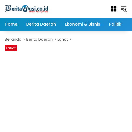
Langsung
ke
konten
Home
Berita Daerah
Ekonomi & Bisnis
Politik
Beranda
Berita Daerah
Lahat
Lahat