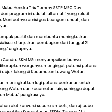
n Muba Hendra Tris Tommy SSTP MEC Dev
i program ini adalah alternatif yang relatif
. Manfaatnya emisi gas buangan rendah, dan
yan.
dampak positif dan membantu meningkatkan
ialisasi dilanjutkan pembagian dari tanggal 21
ang,” ungkapnya.
an Candra SKM MSi menyampaikan bahwa
iharapkan warganya, mengingat potensi potensi
ai objek lelang di Kecamatan Lawang Wetan.
kan meningkatkan lagi potensi perikanan untuk
ang Wetan dan kecamatan lain, sehingga dapat
en Muba,” pungkasnya.
han alat konversi secara simbolis, dan uji coba
 perwakilan Kementerian ESDM, Tenaga Ahli