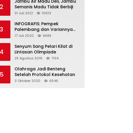
Jambu Air Madu Deli, Jambu
2
Semanis Madu Tidak Berbiji
31 Juli 2021
10613
INFOGRAFIS: Pempek
3
Palembang dan Variannya
yang Melegenda
17 Juli 2020
9689
Senyum Sang Pelari Kilat di
4
Lintasan Olimpiade
25 Agustus 2016
7134
Olahraga Jadi Benteng
5
Setelah Protokol Kesehatan
3 Oktober 2020
6546