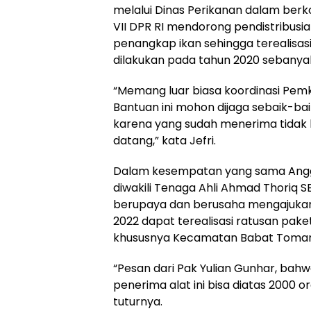
melalui Dinas Perikanan dalam ber
VII DPR RI mendorong pendistribusi
penangkap ikan sehingga terealisa
dilakukan pada tahun 2020 sebanyak
“Memang luar biasa koordinasi Pe
Bantuan ini mohon dijaga sebaik-bai
karena yang sudah menerima tidak 
datang,” kata Jefri.
Dalam kesempatan yang sama Anggot
diwakili Tenaga Ahli Ahmad Thoriq 
berupaya dan berusaha mengajukan
2022 dapat terealisasi ratusan pak
khususnya Kecamatan Babat Toman
“Pesan dari Pak Yulian Gunhar, bahwa
penerima alat ini bisa diatas 2000 o
tuturnya.