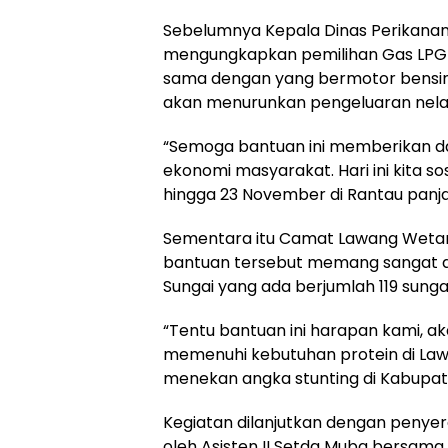
Sebelumnya Kepala Dinas Perikana
mengungkapkan pemilihan Gas LPG dar
sama dengan yang bermotor bensin
akan menurunkan pengeluaran nela
“Semoga bantuan ini memberikan 
ekonomi masyarakat. Hari ini kita sos
hingga 23 November di Rantau panj
Sementara itu Camat Lawang Wet
bantuan tersebut memang sangat d
Sungai yang ada berjumlah 119 sung
“Tentu bantuan ini harapan kami, a
memenuhi kebutuhan protein di Law
menekan angka stunting di Kabupat
Kegiatan dilanjutkan dengan penyera
oleh Asisten II Setda Muba bersama