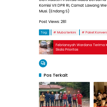
Komisi VII DPR RI, Camat Lawang We
Musi. (Endang S)
Post Views:
281
Tag:
Muba terkini
Paket Konver
Febriansyah Wardana Terima 
Skala Prioritas
Pos Terkait