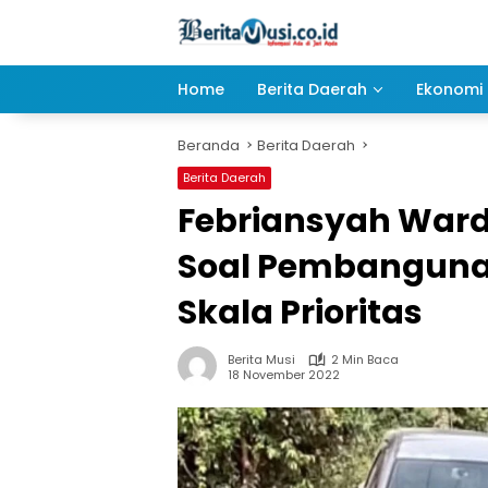
Langsung
ke
konten
Home
Berita Daerah
Ekonomi 
Beranda
Berita Daerah
Berita Daerah
Febriansyah War
Soal Pembangunan
Skala Prioritas
Berita Musi
2 Min Baca
18 November 2022