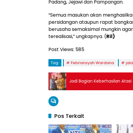
Padang, Jejawi dan Pampangan.
“Semua masukan akan menghasilkan 
persidangan ataupun rapat bangkar,
berusaha semaksimal mungkin agar 
terealisasi,” ungkapnya. (
Ril)
Post Views:
585
Tag:
Febriansyah Wardana
jal
Jadi Bagian Keberhasilan Atas
Pos Terkait