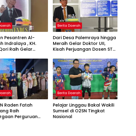
 Daerah
Berita Daerah
n Pesantren Al-
Dari Desa Palemraya hingga
ah Indralaya , KH.
Meraih Gelar Doktor UII,
Qori Raih Gelar
Kisah Perjuangan Dosen STAI
dengan Inovasi
Yogyakarta yang Pernah
Pembelajaran
Menjadi Driver Taksi Online
 Al-Qur’an di UMM
 Daerah
Berita Daerah
IN Raden Fatah
Pelajar Linggau Bakal Wakili
ang Raih
Sumsel di O2SN Tingkat
rgaan Perguruan
Nasional
Responsif Gender
kat Pratama