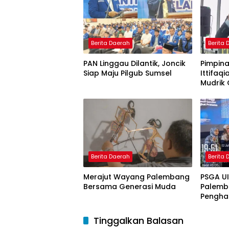
Berita Daerah
Berita
PAN Linggau Dilantik, Joncik
Pimpina
Siap Maju Pilgub Sumsel
Ittifaqi
Mudrik 
Doktor 
Model 
Nagham
Berita Daerah
Berita
Merajut Wayang Palembang
PSGA U
Bersama Generasi Muda
Palemb
Pengha
Tinggi 
Pering
Tinggalkan Balasan