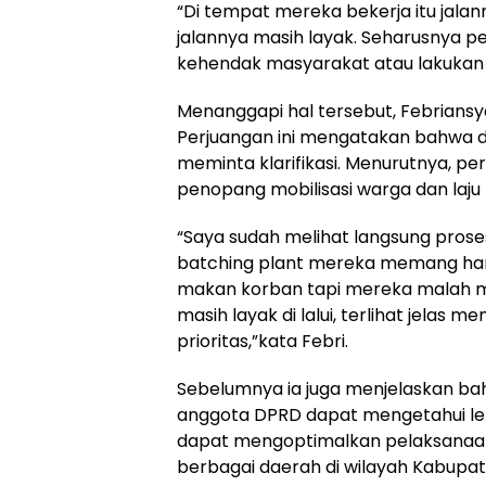
“Di tempat mereka bekerja itu jala
jalannya masih layak. Seharusnya p
kehendak masyarakat atau lakukan 
Menanggapi hal tersebut, Febriansy
Perjuangan ini mengatakan bahwa di
meminta klarifikasi. Menurutnya, pe
penopang mobilisasi warga dan laju
“Saya sudah melihat langsung prose
batching plant mereka memang han
makan korban tapi mereka malah m
masih layak di lalui, terlihat jela
prioritas,”kata Febri.
Sebelumnya ia juga menjelaskan bah
anggota DPRD dapat mengetahui leb
dapat mengoptimalkan pelaksanaan
berbagai daerah di wilayah Kabupate