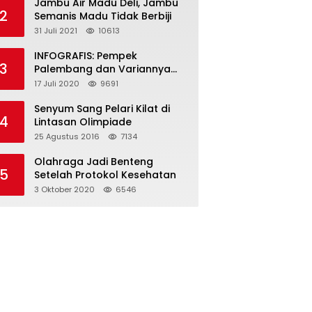
Jambu Air Madu Deli, Jambu
2
Semanis Madu Tidak Berbiji
31 Juli 2021
10613
INFOGRAFIS: Pempek
3
Palembang dan Variannya
yang Melegenda
17 Juli 2020
9691
Senyum Sang Pelari Kilat di
4
Lintasan Olimpiade
25 Agustus 2016
7134
Olahraga Jadi Benteng
5
Setelah Protokol Kesehatan
3 Oktober 2020
6546