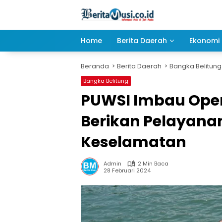
Langsung
ke
konten
Home
Berita Daerah
Ekonomi 
Beranda
Berita Daerah
Bangka Belitung
Bangka Belitung
PUWSI Imbau Oper
Berikan Pelayanan
Keselamatan
Admin
2 Min Baca
28 Februari 2024