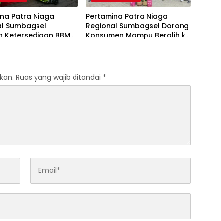
na Patra Niaga
Pertamina Patra Niaga
al Sumbagsel
Regional Sumbagsel Dorong
n Ketersediaan BBM
Konsumen Mampu Beralih ke
G pada Masa
Bright Gas Melalui Program
n dan Menjelang
Trade In di Belitung Timur
kan.
Ruas yang wajib ditandai
*