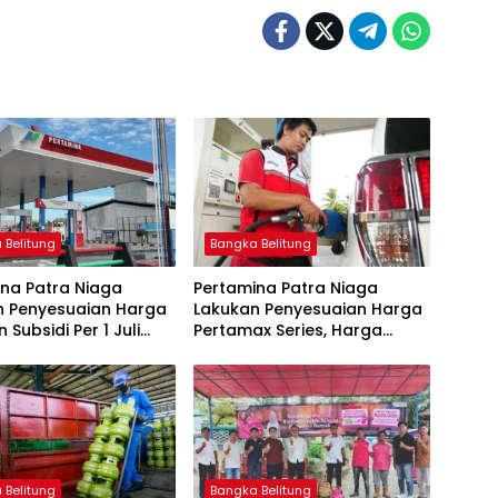
 Belitung
Bangka Belitung
na Patra Niaga
Pertamina Patra Niaga
n Penyesuaian Harga
Lakukan Penyesuaian Harga
 Subsidi Per 1 Juli
Pertamax Series, Harga
Pertalite dan Solar Subsidi
Tetap
 Belitung
Bangka Belitung