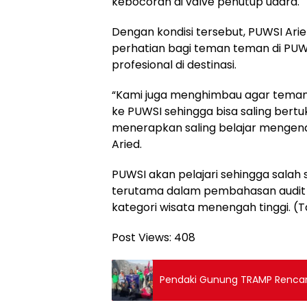
kebocoran di valve penutup udara.
Dengan kondisi tersebut, PUWSI Ari
perhatian bagi teman teman di PUWS
profesional di destinasi.
“Kami juga menghimbau agar teman 
ke PUWSI sehingga bisa saling bert
menerapkan saling belajar mengenai
Aried.
PUWSI akan pelajari sehingga salah
terutama dalam pembahasan audit 
kategori wisata menengah tinggi. (T
Post Views:
408
Pendaki Gunung TRAMP Renca