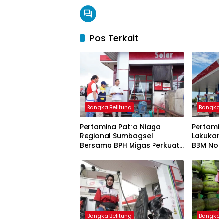
Pos Terkait
Bangka Belitung
Bangka
Pertamina Patra Niaga
Pertami
Regional Sumbagsel
Lakuka
Bersama BPH Migas Perkuat
BBM Non
Pengawasan Penyaluran
2026
BBM Subsidi bagi Nelayan
melalui Aplikasi XSTAR
Bangka Belitung
Bangka