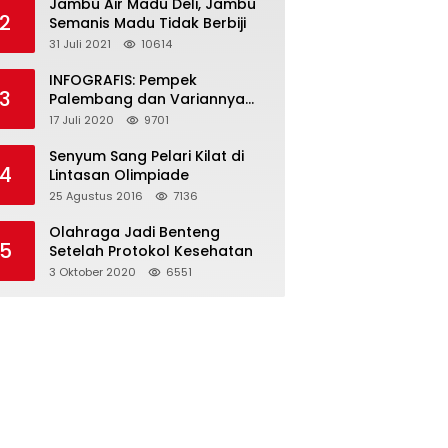
Jambu Air Madu Deli, Jambu
2
Semanis Madu Tidak Berbiji
31 Juli 2021
10614
INFOGRAFIS: Pempek
3
Palembang dan Variannya
yang Melegenda
17 Juli 2020
9701
Senyum Sang Pelari Kilat di
4
Lintasan Olimpiade
25 Agustus 2016
7136
Olahraga Jadi Benteng
5
Setelah Protokol Kesehatan
3 Oktober 2020
6551