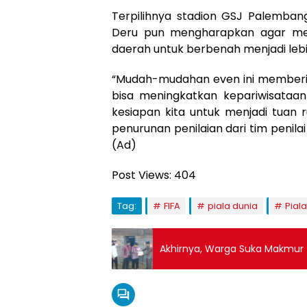
Terpilihnya stadion GSJ Palemban
Deru pun mengharapkan agar men
daerah untuk berbenah menjadi lebi
“Mudah-mudahan even ini memberik
bisa meningkatkan kepariwisataan
kesiapan kita untuk menjadi tuan 
penurunan penilaian dari tim penila
(Ad)
Post Views:
404
Tag:
FIFA
piala dunia
Pial
Akhirnya, Warga Suka Makmur