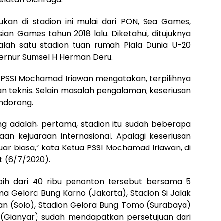
kan di stadion ini mulai dari PON, Sea Games,
ian Games tahun 2018 lalu. Diketahui, ditujuknya
lah satu stadion tuan rumah Piala Dunia U-20
bernur Sumsel H Herman Deru.
a PSSI Mochamad Iriawan mengatakan, terpilihnya
an teknis. Selain masalah pengalaman, keseriusan
ndorong.
g adalah, pertama, stadion itu sudah beberapa
an kejuaraan internasional. Apalagi keseriusan
ar biasa,” kata Ketua PSSI Mochamad Iriawan, di
 (6/7/2020).
bih dari 40 ribu penonton tersebut bersama 5
ma Gelora Bung Karno (Jakarta), Stadion Si Jalak
n (Solo), Stadion Gelora Bung Tomo (Surabaya)
 (Gianyar) sudah mendapatkan persetujuan dari