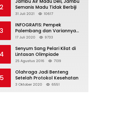
Jambu Air Madu Deli, Jambu
2
Semanis Madu Tidak Berbiji
31 Juli 2021
10617
INFOGRAFIS: Pempek
3
Palembang dan Variannya
yang Melegenda
17 Juli 2020
9733
Senyum Sang Pelari Kilat di
4
Lintasan Olimpiade
25 Agustus 2016
7139
Olahraga Jadi Benteng
5
Setelah Protokol Kesehatan
3 Oktober 2020
6551