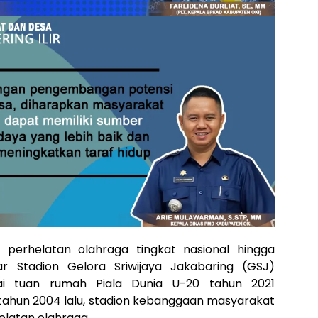
erhelatan olahraga tingkat nasional hingga
ar Stadion Gelora Sriwijaya Jakabaring (GSJ)
ai tuan rumah Piala Dunia U-20 tahun 2021
tahun 2004 lalu, stadion kebanggaan masyarakat
helatan olahraga.