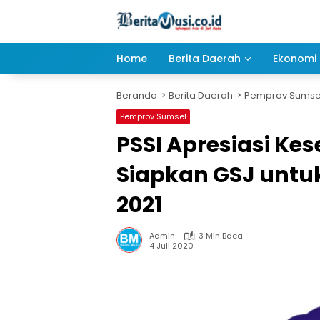
Langsung
ke
konten
Home
Berita Daerah
Ekonomi 
Beranda
Berita Daerah
Pemprov Sumse
Pemprov Sumsel
PSSI Apresiasi Ke
Siapkan GSJ untuk
2021
Admin
3 Min Baca
4 Juli 2020