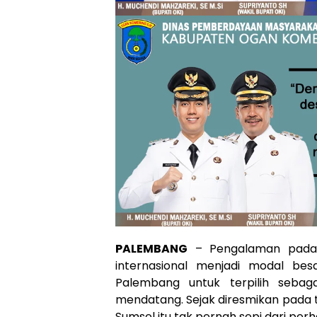
PALEMBANG
– Pengalaman pada p
internasional menjadi modal bes
Palembang untuk terpilih sebag
mendatang. Sejak diresmikan pada 
Sumsel itu tak pernah sepi dari per