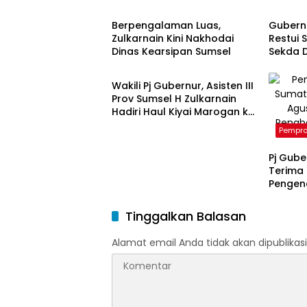
Berpengalaman Luas,
Gubern
Zulkarnain Kini Nakhodai
Restui 
Dinas Kearsipan Sumsel
Sekda D
Pemprov Sumsel
Wakili Pj Gubernur, Asisten III
Prov Sumsel H Zulkarnain
Hadiri Haul Kiyai Marogan ke
124
Pempro
Pj Gube
Terima
Pengend
Sumsel
Tinggalkan Balasan
Alamat email Anda tidak akan dipublikasi