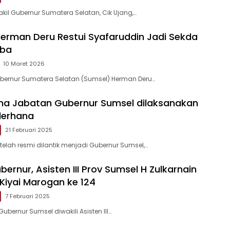
il Gubernur Sumatera Selatan, Cik Ujang,…
erman Deru Restui Syafaruddin Jadi Sekda
uba
10 Maret 2026
bernur Sumatera Selatan (Sumsel) Herman Deru…
ma Jabatan Gubernur Sumsel dilaksanakan
derhana
21 Februari 2025
elah resmi dilantik menjadi Gubernur Sumsel,…
ubernur, Asisten III Prov Sumsel H Zulkarnain
 Kiyai Marogan ke 124
7 Februari 2025
ubernur Sumsel diwakili Asisten III…