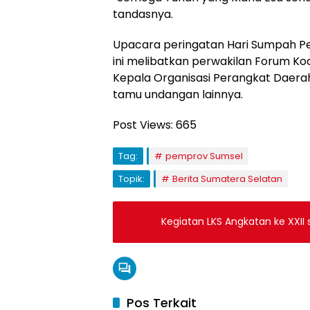
tandasnya.
Upacara peringatan Hari Sumpah Pe
ini melibatkan perwakilan Forum Ko
Kepala Organisasi Perangkat Daerah
tamu undangan lainnya.
Post Views:
665
Tag:
pemprov Sumsel
Topik:
Berita Sumatera Selatan
Kegiatan LKS Angkatan ke XXII 
Pos Terkait
Pemprov Sumsel
Musi B