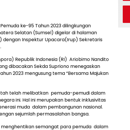
Pemuda ke-95 Tahun 2023 dilingkungan
tera Selatan (Sumsel) digelar di halaman
) dengan Inspektur Upacara(Irup) Sekretaris
.
ora) Republik Indonesia (RI) Ariobimo Nandito
a yang dibacakan Sekda Supriono menegaskan
Tahun 2023 mengusung tema “Bersama Majukan
ntah telah melibatkan pemuda-pemudi dalam
ra ini. Hal ini merupakan bentuk inklusivitas
 generasi muda dalam pembangunan nasional.
dengan sejumlah permasalahan bangsa.
leh menghentikan semangat para pemuda dalam