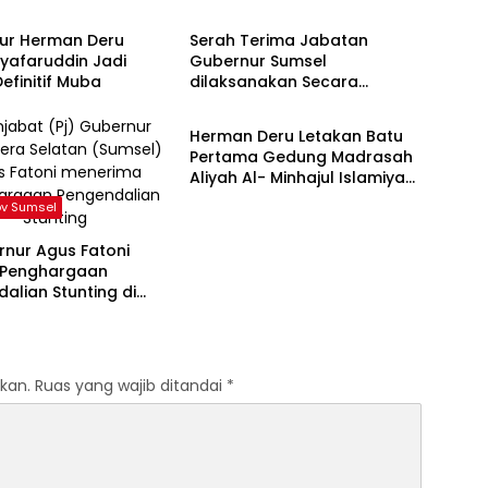
ur Herman Deru
Serah Terima Jabatan
Syafaruddin Jadi
Gubernur Sumsel
efinitif Muba
dilaksanakan Secara
Pemprov Sumsel
Sederhana
Herman Deru Letakan Batu
Pertama Gedung Madrasah
Aliyah Al- Minhajul Islamiyah
Pulo Keto Gandus
v Sumsel
rnur Agus Fatoni
 Penghargaan
alian Stunting di
kan.
Ruas yang wajib ditandai
*