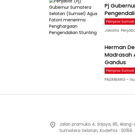
Pj Gubernu
Pengendali
Pemprov Sumsel
Jakarta. Penjab
Herman De
Madrasah Al
Gandus
Pemprov Sumsel
PALEMBANG – Gu
Jalan pramuka 4, Srijaya, B5, Alang
Sumatera Selatan, KodePos : 30156.