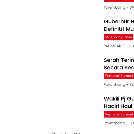
Palembang – Wak
Gubernur H
Definitif M
Musi Banyuasin
PALEMBANG – Gu
Serah Teri
Secara Se
Pemprov Sumsel
Palembang – Set
Wakili Pj G
Hadiri Haul
Pemprov Sumsel
Palembang – Pj G