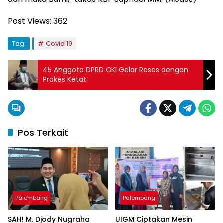
Post Views:
362
Tag:
Covid 19
45 Anggota DPRD OKI Gelar Reses dengan
Prokes Ketat
Pos Terkait
Palembang
Palembang
SAH! M. Djody Nugraha
UIGM Ciptakan Mesin