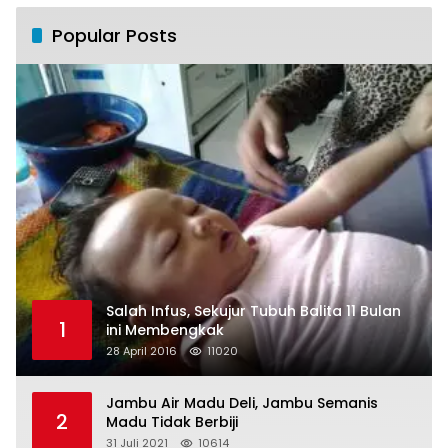
Popular Posts
Salah Infus, Sekujur Tubuh Balita 11 Bulan
1
ini Membengkak
28 April 2016
11020
Jambu Air Madu Deli, Jambu Semanis
2
Madu Tidak Berbiji
31 Juli 2021
10614