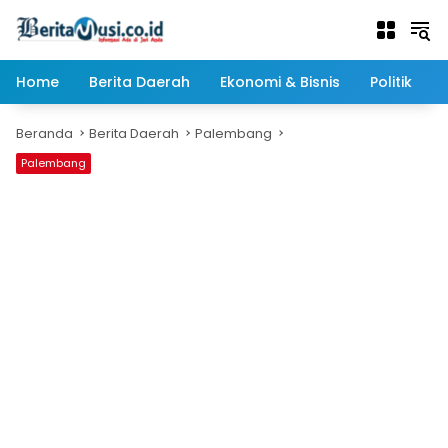
Langsung
ke
konten
Home
Berita Daerah
Ekonomi & Bisnis
Politik
Beranda
Berita Daerah
Palembang
Palembang