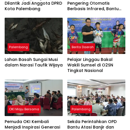
Dilantik Jadi Anggota DPRD
Pengering Otomatis
Kota Palembang
Berbasis Infrared, Bantu
Perajin Eceng Gondok di
Pulau Kemaro
Palembang
Berita Daerah
Lahan Basah Sungai Musi
Pelajar Linggau Bakal
dalam Narasi Taufik Wijaya
Wakili Sumsel di O2SN
Tingkat Nasional
OKI Maju Bersama
Palembang
Pemuda OKI Kembali
Sekda Perintahkan OPD
Menjadi Inspirasi Generasi
Bantu Atasi Banjir dan