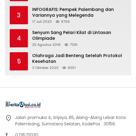
INFOGRAFIS: Pempek Palembang dan
3
Variannya yang Melegenda
17 Juli 2020
9706
Senyum Sang Pelari Kilat di Lintasan
4
Olimpiade
25 Agustus 2016
7136
Olahraga Jadi Benteng Setelah Protokol
5
Kesehatan
3 Oktober 2020
6551
Jalan pramuka 4, Srijaya, B5, Alang-Alang Lebar Kota
Palembang, Sumatera Selatan, KodePos : 30156.
07115711330