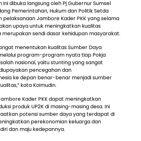
 ini dibuka langsung oleh Pj Gubernur Sumsel
Bidang Pemerintahan, Hukum dan Politik Setda
n pelaksanaan Jambore Kader PKK yang selama
pakan upaya untuk meningkatkan kualitas
a merupakan sendi dasar kehidupan masyarakat.
 sangat menentukan kualitas Sumber Daya
melalui program-program nyata tiap Pokja
alah nasional, yaitu stunting yang sangat
k diupayakan pencegahan dan
esia ke depan benar-benar menjadi sumber
alitas,” kata Koimudin.
n Jambore Kader PKK dapat meningkatkan
uksi produk UP2K di masing-masing desa. Ini
aatkan potensi sumber daya yang terdapat di
eningkatkan perekonomian keluarga dan
diri dan maju kedepannya.