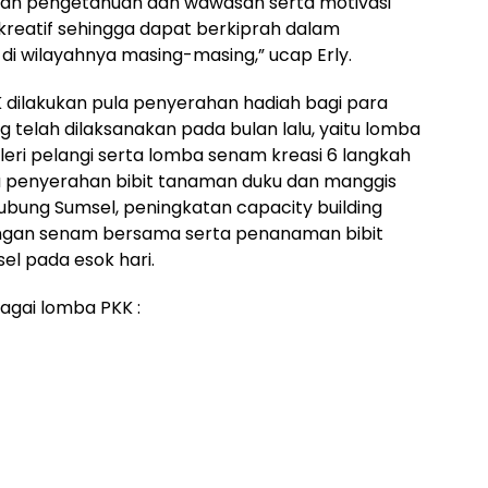
an pengetahuan dan wawasan serta motivasi
 kreatif sehingga dapat berkiprah dalam
i wilayahnya masing-masing,” ucap Erly.
dilakukan pula penyerahan hadiah bagi para
telah dilaksanakan pada bulan lalu, yaitu lomba
aleri pelangi serta lomba senam kreasi 6 langkah
juga penyerahan bibit tanaman duku dan manggis
bung Sumsel, peningkatan capacity building
engan senam bersama serta penanaman bibit
el pada esok hari.
agai lomba PKK :