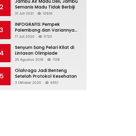
Jambu Air Madu Deli, Jambu
2
Semanis Madu Tidak Berbiji
31 Juli 2021
10616
INFOGRAFIS: Pempek
3
Palembang dan Variannya
yang Melegenda
17 Juli 2020
9723
Senyum Sang Pelari Kilat di
4
Lintasan Olimpiade
25 Agustus 2016
7138
Olahraga Jadi Benteng
5
Setelah Protokol Kesehatan
3 Oktober 2020
6551