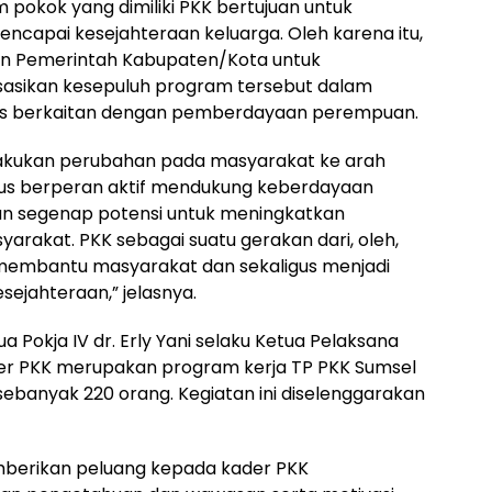
pokok yang dimiliki PKK bertujuan untuk
apai kesejahteraan keluarga. Oleh karena itu,
an Pemerintah Kabupaten/Kota untuk
isasikan kesepuluh program tersebut dalam
us berkaitan dengan pemberdayaan perempuan.
lakukan perubahan pada masyarakat ke arah
 terus berperan aktif mendukung keberdayaan
 segenap potensi untuk meningkatkan
arakat. PKK sebagai suatu gerakan dari, oleh,
membantu masyarakat dan sekaligus menjadi
sejahteraan,” jelasnya.
Pokja IV dr. Erly Yani selaku Ketua Pelaksana
r PKK merupakan program kerja TP PKK Sumsel
ebanyak 220 orang. Kegiatan ini diselenggarakan
berikan peluang kepada kader PKK