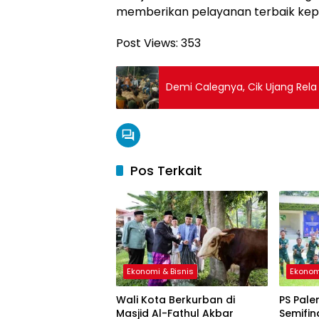
memberikan pelayanan terbaik kepa
Post Views:
353
Demi Calegnya, Cik Ujang Rel
Pos Terkait
Ekonomi & Bisnis
Ekonom
Wali Kota Berkurban di
PS Pale
Masjid Al-Fathul Akbar
Semifin