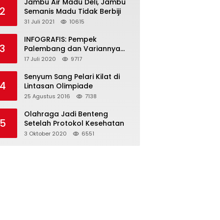
Jambu Air Madu Deli, Jambu
2
Semanis Madu Tidak Berbiji
31 Juli 2021
10615
INFOGRAFIS: Pempek
3
Palembang dan Variannya
yang Melegenda
17 Juli 2020
9717
Senyum Sang Pelari Kilat di
4
Lintasan Olimpiade
25 Agustus 2016
7138
Olahraga Jadi Benteng
5
Setelah Protokol Kesehatan
3 Oktober 2020
6551