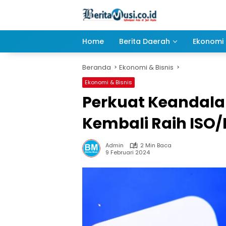
Langsung
ke
konten
Home
Berita Daerah
Ekonomi 
Beranda
Ekonomi & Bisnis
Ekonomi & Bisnis
Perkuat Keandala
Kembali Raih ISO/I
Admin
2 Min Baca
9 Februari 2024