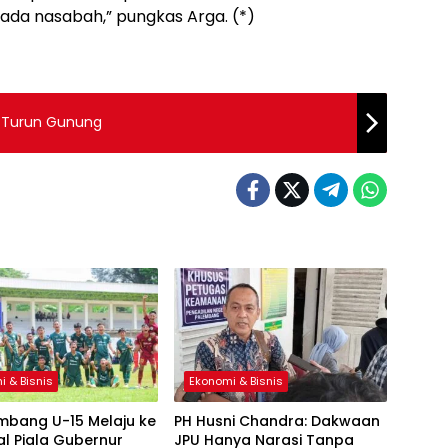
da nasabah,” pungkas Arga. (*)
a Turun Gunung
i & Bisnis
Ekonomi & Bisnis
mbang U-15 Melaju ke
PH Husni Chandra: Dakwaan
al Piala Gubernur
JPU Hanya Narasi Tanpa