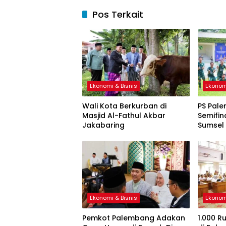
Pos Terkait
Ekonomi & Bisnis
Ekonom
Wali Kota Berkurban di
PS Pale
Masjid Al-Fathul Akbar
Semifin
Jakabaring
Sumsel
Ekonomi & Bisnis
Ekonom
Pemkot Palembang Adakan
1.000 R