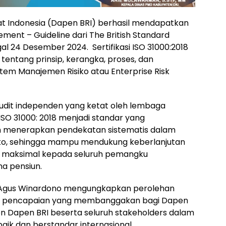
t Indonesia (Dapen BRI) berhasil mendapatkan
gement – Guideline dari The British Standard
gal 24 Desember 2024. Sertifikasi ISO 31000:2018
 tentang prinsip, kerangka, proses, dan
em Manajemen Risiko atau Enterprise Risk
i audit independen yang ketat oleh lembaga
. ISO 31000: 2018 menjadi standar yang
h menerapkan pendekatan sistematis dalam
 risiko, sehingga mampu mendukung keberlanjutan
maksimal kepada seluruh pemangku
a pensiun.
Agus Winardono mengungkapkan perolehan
akan pencapaian yang membanggakan bagi Dapen
men Dapen BRI beserta seluruh stakeholders dalam
ik dan berstandar internasional.