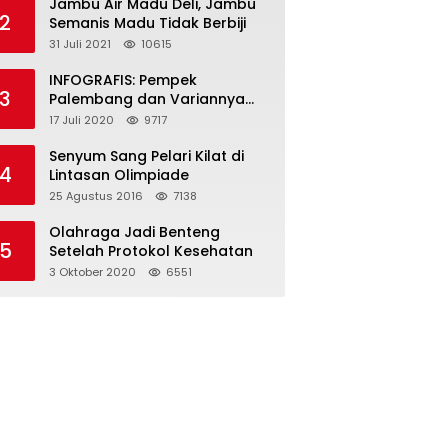
Jambu Air Madu Deli, Jambu
2
Semanis Madu Tidak Berbiji
31 Juli 2021
10615
INFOGRAFIS: Pempek
3
Palembang dan Variannya
yang Melegenda
17 Juli 2020
9717
Senyum Sang Pelari Kilat di
4
Lintasan Olimpiade
25 Agustus 2016
7138
Olahraga Jadi Benteng
5
Setelah Protokol Kesehatan
3 Oktober 2020
6551