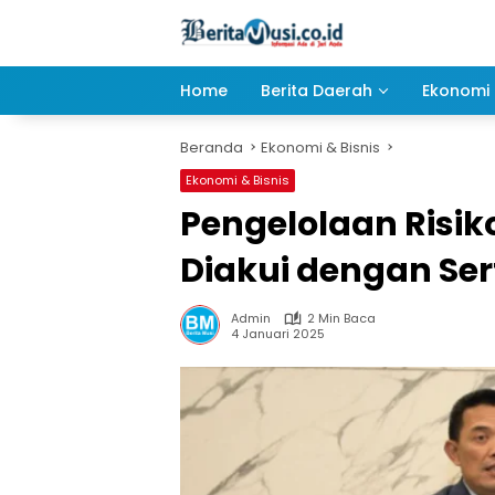
Langsung
ke
konten
Home
Berita Daerah
Ekonomi 
Beranda
Ekonomi & Bisnis
Ekonomi & Bisnis
Pengelolaan Risik
Diakui dengan Sert
Admin
2 Min Baca
4 Januari 2025