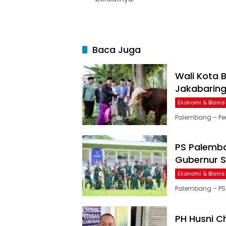
Baca Juga
Wali Kota B
Jakabarin
Ekonomi & Bisnis
Palembang – Pe
PS Palemba
Gubernur 
Ekonomi & Bisnis
Palembang – PS
PH Husni C