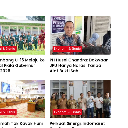
i & Bisnis
Ekonomi & Bisnis
mbang U-15 Melaju ke
PH Husni Chandra: Dakwaan
al Piala Gubernur
JPU Hanya Narasi Tanpa
 2026
Alat Bukti Sah
i & Bisnis
Ekonomi & Bisnis
umah Tak Kayak Huni
Perkuat Sinergi, Indomaret