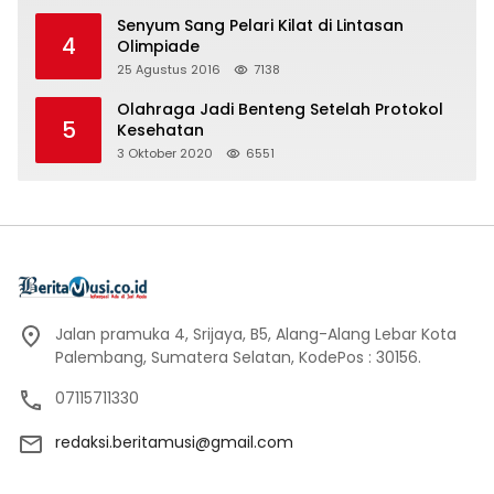
Senyum Sang Pelari Kilat di Lintasan
4
Olimpiade
25 Agustus 2016
7138
Olahraga Jadi Benteng Setelah Protokol
5
Kesehatan
3 Oktober 2020
6551
Jalan pramuka 4, Srijaya, B5, Alang-Alang Lebar Kota
Palembang, Sumatera Selatan, KodePos : 30156.
07115711330
redaksi.beritamusi@gmail.com