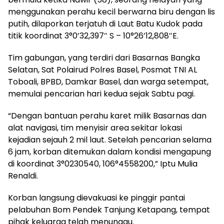
menggunakan perahu kecil berwarna biru dengan lis
putih, dilaporkan terjatuh di Laut Batu Kudok pada
titik koordinat 3°0’32,397″ S – 10°26’12,808″E.
Tim gabungan, yang terdiri dari Basarnas Bangka
Selatan, Sat Polairud Polres Basel, Posmat TNI AL
Toboali, BPBD, Damkar Basel, dan warga setempat,
memulai pencarian hari kedua sejak Sabtu pagi.
“Dengan bantuan perahu karet milik Basarnas dan
alat navigasi, tim menyisir area sekitar lokasi
kejadian sejauh 2 mil laut. Setelah pencarian selama
6 jam, korban ditemukan dalam kondisi mengapung
di koordinat 3°0230540, 106°4558200,” Iptu Mulia
Renaldi.
Korban langsung dievakuasi ke pinggir pantai
pelabuhan Bom Pendek Tanjung Ketapang, tempat
pihak keluarga telah menunggu.