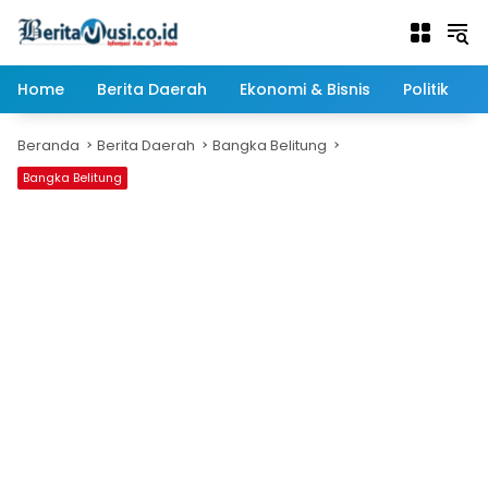
Langsung
ke
konten
Home
Berita Daerah
Ekonomi & Bisnis
Politik
Beranda
Berita Daerah
Bangka Belitung
Bangka Belitung