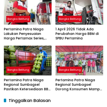
bagi Nelayan melalui
Aplikasi XSTAR
Bangka Belitung
Bangka Belitung
Pertamina Patra Niaga
1 April 2026 Tidak Ada
Lakukan Penyesuaian
Perubahan Harga BBM di
Harga Pertamax Series,
SPBU Pertamina
Harga Pertalite dan Solar
Subsidi Tetap
Bangka Belitung
Bangka Belitung
Pertamina Patra Niaga
Pertamina Patra Niaga
Regional Sumbagsel
Regional Sumbagsel
Pastikan Ketersediaan BBM
Dorong Konsumen Mampu
dan LPG pada Masa
Beralih ke Bright Gas
Ramadan dan Menjelang
Melalui Program Trade In
Tinggalkan Balasan
Idulfitri
di Belitung Timur