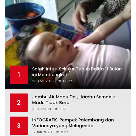
Salah Infus, Sekujur Tubuh Balita 11 Bulan
1
ini Membengkak
28 April 2016
11022
Jambu Air Madu Deli, Jambu Semanis
2
Madu Tidak Berbiji
31 Juli 2021
10615
INFOGRAFIS: Pempek Palembang dan
3
Variannya yang Melegenda
17 Juli 2020
9717