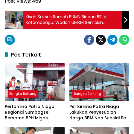
Post Views:
469
Kisah Sukses Rumah BUMN Binaan BRI di
Kotamobagu: Wadah UMKM Semakin
Berdaya dan Bertumbuh
Pos Terkait
Bangka Belitung
Bangka Belitung
Pertamina Patra Niaga
Pertamina Patra Niaga
Regional Sumbagsel
Lakukan Penyesuaian
Bersama BPH Migas
Harga BBM Non Subsidi Per
Perkuat Pengawasan
1 Juli 2026
Penyaluran BBM Subsidi