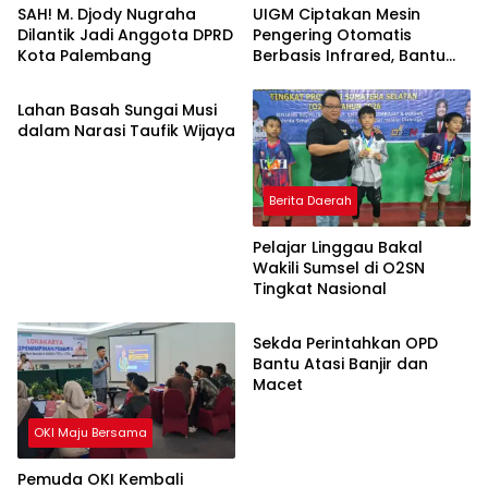
SAH! M. Djody Nugraha
UIGM Ciptakan Mesin
Dilantik Jadi Anggota DPRD
Pengering Otomatis
Kota Palembang
Berbasis Infrared, Bantu
Palembang
Perajin Eceng Gondok di
Pulau Kemaro
Lahan Basah Sungai Musi
dalam Narasi Taufik Wijaya
Berita Daerah
Pelajar Linggau Bakal
Wakili Sumsel di O2SN
Tingkat Nasional
Palembang
Sekda Perintahkan OPD
Bantu Atasi Banjir dan
Macet
OKI Maju Bersama
Pemuda OKI Kembali