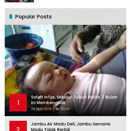
Popular Posts
Salah Infus, Sekujur Tubuh Balita 11 Bulan
1
ini Membengkak
28 April 2016
11026
Jambu Air Madu Deli, Jambu Semanis
2
Madu Tidak Berbiji