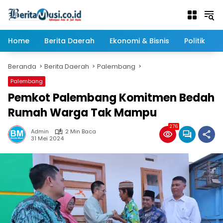
Langsung
ke
konten
Home
Berita Daerah
Ekonomi & Bisnis
Politik
Beranda
Berita Daerah
Palembang
Palembang
Pemkot Palembang Komitmen Bedah
Rumah Warga Tak Mampu
276
Admin
2 Min Baca
31 Mei 2024