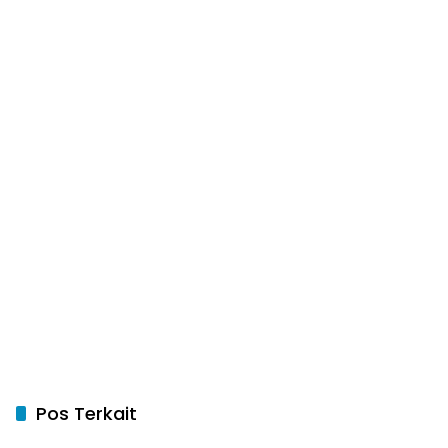
Pos Terkait
Palembang
Palembang