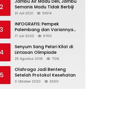
Jambu Air Madu Deli, Jambu
2
Semanis Madu Tidak Berbiji
31 Juli 2021
10614
INFOGRAFIS: Pempek
3
Palembang dan Variannya
yang Melegenda
17 Juli 2020
9700
Senyum Sang Pelari Kilat di
4
Lintasan Olimpiade
25 Agustus 2016
7136
Olahraga Jadi Benteng
5
Setelah Protokol Kesehatan
3 Oktober 2020
6550