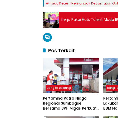
Tugu Ketem Remangok Kecamatan Gab
Kerja Pakai Hati, Talent Muda 
Pos Terkait
Bangka Belitung
Bangka
Pertamina Patra Niaga
Pertami
Regional Sumbagsel
Lakuka
Bersama BPH Migas Perkuat
BBM Non
Pengawasan Penyaluran
2026