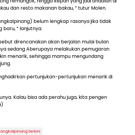
ing remangok, hingga kepah yang jadi andalan di
bakau dan resto makanan bakau, ” tutur Molen.
angkalpinang) belum lengkap rasanya jika tidak
g baru, ” lanjutnya.
sebut direncanakan akan berjalan mulai bulan
aknya sedang Aberupaya melakukan pemugaran
akin menarik, sehingga mampu mengundang
jung.
ghadirkan pertunjukan-pertunjukan menarik di
unya. Kalau bisa ada perahu juga, kita pengen
a)
angkalpinang terkini