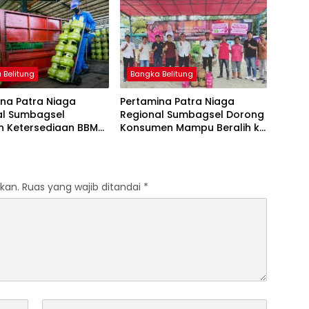
Tetap
 Belitung
Bangka Belitung
na Patra Niaga
Pertamina Patra Niaga
al Sumbagsel
Regional Sumbagsel Dorong
n Ketersediaan BBM
Konsumen Mampu Beralih ke
G pada Masa
Bright Gas Melalui Program
n dan Menjelang
Trade In di Belitung Timur
kan.
Ruas yang wajib ditandai
*