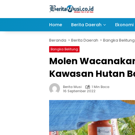
Langsung
ke
konten
Home
Berita Daerah
Ekonomi 
Beranda
Berita Daerah
Bangka Belitung
Bangka Belitung
Molen Wacanakan 
Kawasan Hutan B
Berita Musi
1 Min Baca
16 September 2022