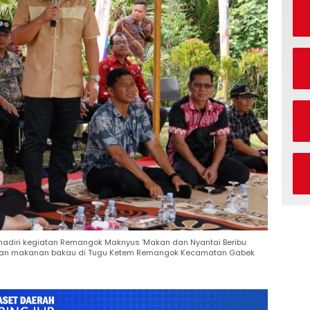
ghadiri kegiatan Remangok Maknyus 'Makan dan Nyantai Beribu
kan makanan bakau di Tugu Ketem Remangok Kecamatan Gabek