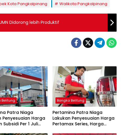
ek Kota Pangkalpinang
Walikota Pangkalpinang
BUMN Didorong lebih Produktif
 Belitung
Bangka Belitung
na Patra Niaga
Pertamina Patra Niaga
n Penyesuaian Harga
Lakukan Penyesuaian Harga
 Subsidi Per 1 Juli
Pertamax Series, Harga
Pertalite dan Solar Subsidi