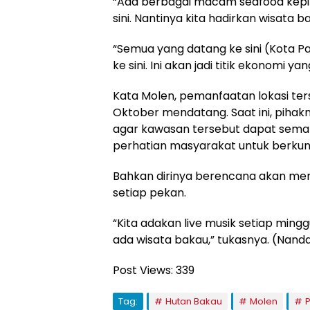
“Ada berbagai macam seafood kepit
sini. Nantinya kita hadirkan wisata 
“Semua yang datang ke sini (Kota P
ke sini. Ini akan jadi titik ekonomi yan
Kata Molen, pemanfaatan lokasi ter
Oktober mendatang. Saat ini, pih
agar kawasan tersebut dapat sem
perhatian masyarakat untuk berkun
Bahkan dirinya berencana akan men
setiap pekan.
“Kita adakan live musik setiap mingg
ada wisata bakau,” tukasnya. (Nand
Post Views:
339
Tag:
Hutan Bakau
Molen
P