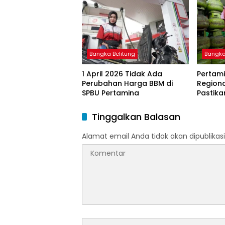
BBM Subsidi bagi Nelayan
melalui Aplikasi XSTAR
Bangka Belitung
Bangka
1 April 2026 Tidak Ada
Pertami
Perubahan Harga BBM di
Region
SPBU Pertamina
Pastika
dan LP
Ramada
Tinggalkan Balasan
Idulfitri
Alamat email Anda tidak akan dipublikasi