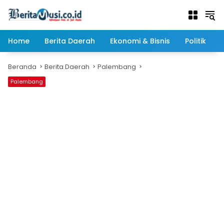
Langsung
ke
konten
Home
Berita Daerah
Ekonomi & Bisnis
Politik
Beranda
Berita Daerah
Palembang
Palembang