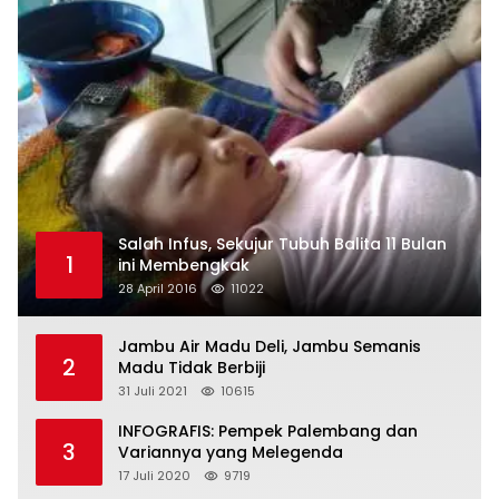
Salah Infus, Sekujur Tubuh Balita 11 Bulan
1
ini Membengkak
28 April 2016
11022
Jambu Air Madu Deli, Jambu Semanis
2
Madu Tidak Berbiji
31 Juli 2021
10615
INFOGRAFIS: Pempek Palembang dan
3
Variannya yang Melegenda
17 Juli 2020
9719