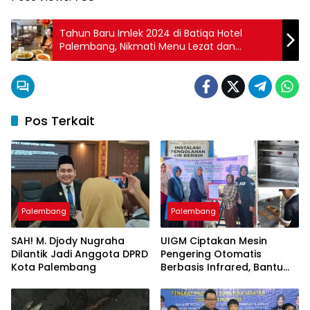
Tahun Baru Imlek 2024 di Batiqa Hotel
Palembang, Nikmati Menu Lezat dan
Suasana Meriah
Pos Terkait
Palembang
Palembang
SAH! M. Djody Nugraha
UIGM Ciptakan Mesin
Dilantik Jadi Anggota DPRD
Pengering Otomatis
Kota Palembang
Berbasis Infrared, Bantu
Perajin Eceng Gondok di
Pulau Kemaro