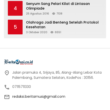
Senyum Sang Pelari Kilat di Lintasan
4
Olimpiade
25 Agustus 2016
7138
Olahraga Jadi Benteng Setelah Protokol
5
Kesehatan
3 Oktober 2020
6551
Jalan pramuka 4, Srijaya, B5, Alang-Alang Lebar Kota
Palembang, Sumatera Selatan, KodePos : 30156.
07115711330
redaksi.beritamusi@gmail.com