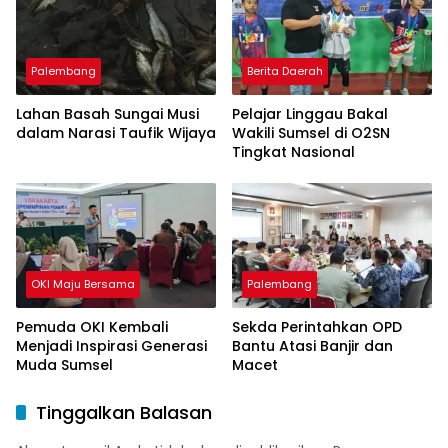
Palembang
Berita Daerah
Lahan Basah Sungai Musi
Pelajar Linggau Bakal
dalam Narasi Taufik Wijaya
Wakili Sumsel di O2SN
Tingkat Nasional
OKI Maju Bersama
Palembang
Pemuda OKI Kembali
Sekda Perintahkan OPD
Menjadi Inspirasi Generasi
Bantu Atasi Banjir dan
Muda Sumsel
Macet
Tinggalkan Balasan