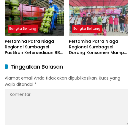
Subsidi Tetap
Bangka Belitung
Bangka Belitung
Pertamina Patra Niaga
Pertamina Patra Niaga
Regional Sumbagsel
Regional Sumbagsel
Pastikan Ketersediaan BBM
Dorong Konsumen Mampu
dan LPG pada Masa
Beralih ke Bright Gas
Ramadan dan Menjelang
Melalui Program Trade In
Tinggalkan Balasan
Idulfitri
di Belitung Timur
Alamat email Anda tidak akan dipublikasikan.
Ruas yang
wajib ditandai
*