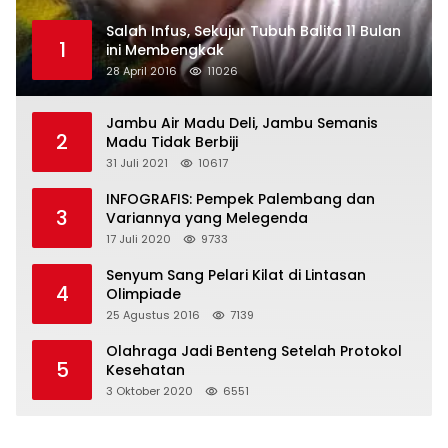
Salah Infus, Sekujur Tubuh Balita 11 Bulan
1
ini Membengkak
28 April 2016
11026
Jambu Air Madu Deli, Jambu Semanis
2
Madu Tidak Berbiji
31 Juli 2021
10617
INFOGRAFIS: Pempek Palembang dan
3
Variannya yang Melegenda
17 Juli 2020
9733
Senyum Sang Pelari Kilat di Lintasan
4
Olimpiade
25 Agustus 2016
7139
Olahraga Jadi Benteng Setelah Protokol
5
Kesehatan
3 Oktober 2020
6551