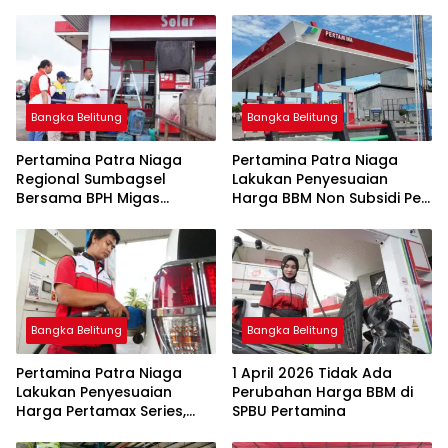
Bangka Belitung
Bangka Belitung
Pertamina Patra Niaga
Pertamina Patra Niaga
Regional Sumbagsel
Lakukan Penyesuaian
Bersama BPH Migas
Harga BBM Non Subsidi Per
Perkuat Pengawasan
1 Juli 2026
Penyaluran BBM Subsidi
bagi Nelayan melalui
Aplikasi XSTAR
Bangka Belitung
Bangka Belitung
Pertamina Patra Niaga
1 April 2026 Tidak Ada
Lakukan Penyesuaian
Perubahan Harga BBM di
Harga Pertamax Series,
SPBU Pertamina
Harga Pertalite dan Solar