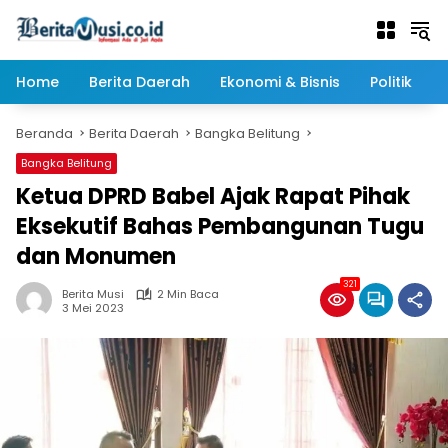
Langsung
ke
konten
Home
Berita Daerah
Ekonomi & Bisnis
Politik
Beranda
Berita Daerah
Bangka Belitung
Bangka Belitung
Ketua DPRD Babel Ajak Rapat Pihak
Eksekutif Bahas Pembangunan Tugu
dan Monumen
321
Berita Musi
2 Min Baca
3 Mei 2023