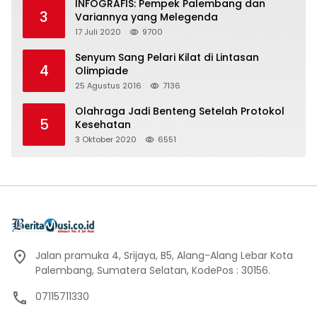
INFOGRAFIS: Pempek Palembang dan
3
Variannya yang Melegenda
17 Juli 2020
9700
Senyum Sang Pelari Kilat di Lintasan
4
Olimpiade
25 Agustus 2016
7136
Olahraga Jadi Benteng Setelah Protokol
5
Kesehatan
3 Oktober 2020
6551
Jalan pramuka 4, Srijaya, B5, Alang-Alang Lebar Kota
Palembang, Sumatera Selatan, KodePos : 30156.
07115711330