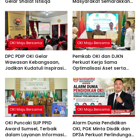
Gelar Shalat Istisqa
Masyarakat Semarakkan
HUT ke-81 RI
OKI Maju Bersama
OKI Maju Bersama
DPC PDIP OKI Gelar
Pemkab OKI dan DJKN
Wawasan Kebangsaan,
Perkuat Kerja Sama
Jadikan Kudatuli Inspirasi
Optimalisasi Aset serta
Perjuangan Demokrasi
Piutang Daerah
OKI Maju Bersama
OKI Maju Bersama
OKI Puncaki SLIP PPID
Alarm Dunia Pendidikan
Award Sumsel, Terbaik
OKI, PGK Minta Disdik dan
dalam Layanan Informasi
DP3A Perkuat Perlindungan