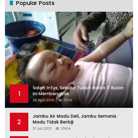
Popular Posts
Salah Infus, Sekujur Tubuh Balita 11 Bulan
1
ini Membengkak
28 April 2016
11019
Jambu Air Madu Deli, Jambu Semanis
2
Madu Tidak Berbiji
31 Juli 2021
10614