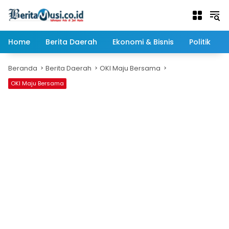
Langsung
ke
konten
Home
Berita Daerah
Ekonomi & Bisnis
Politik
Beranda
Berita Daerah
OKI Maju Bersama
OKI Maju Bersama