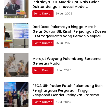
Indralaya , KH. Mudrik Qori Raih Gelar
Doktor dengan Inovasi Model
Pembelajaran Nagham Al-Qur’an di UMM
Berita Daerah
29 Juli 2026
Dari Desa Palemraya hingga Meraih
Gelar Doktor UII, Kisah Perjuangan Dosen
STAI Yogyakarta yang Pernah Menjadi
Driver Taksi Online
Berita Daerah
25 Juli 2026
Merajut Wayang Palembang Bersama
Generasi Muda
Berita Daerah
17 Juli 2026
PSGA UIN Raden Fatah Palembang Raih
Penghargaan Perguruan Tinggi
Responsif Gender Peringkat Pratama
Berita Daerah
4 Juli 2026