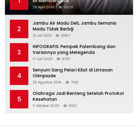
1
ini Membengkak
28 April 2016
11026
Jambu Air Madu Deli, Jambu Semanis
2
Madu Tidak Berbiji
31 Juli 2021
10617
INFOGRAFIS: Pempek Palembang dan
3
Variannya yang Melegenda
17 Juli 2020
9733
Senyum Sang Pelari Kilat di Lintasan
4
Olimpiade
25 Agustus 2016
7139
Olahraga Jadi Benteng Setelah Protokol
5
Kesehatan
3 Oktober 2020
6551