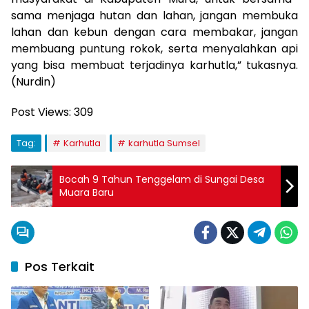
sama menjaga hutan dan lahan, jangan membuka
lahan dan kebun dengan cara membakar, jangan
membuang puntung rokok, serta menyalahkan api
yang bisa membuat terjadinya karhutla,” tukasnya.
(Nurdin)
Post Views:
309
Tag:
Karhutla
karhutla Sumsel
Bocah 9 Tahun Tenggelam di Sungai Desa
Muara Baru
Pos Terkait