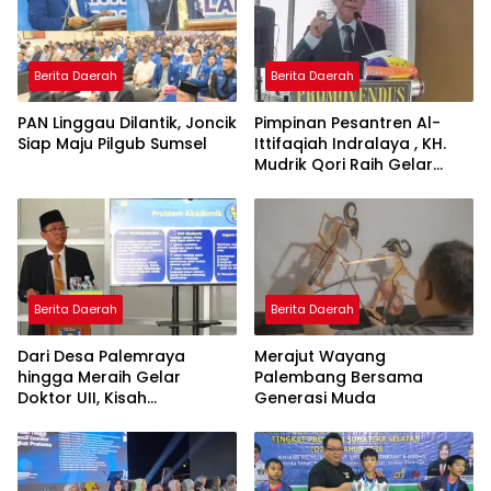
Berita Daerah
Berita Daerah
PAN Linggau Dilantik, Joncik
Pimpinan Pesantren Al-
Siap Maju Pilgub Sumsel
Ittifaqiah Indralaya , KH.
Mudrik Qori Raih Gelar
Doktor dengan Inovasi
Model Pembelajaran
Nagham Al-Qur’an di UMM
Berita Daerah
Berita Daerah
Dari Desa Palemraya
Merajut Wayang
hingga Meraih Gelar
Palembang Bersama
Doktor UII, Kisah
Generasi Muda
Perjuangan Dosen STAI
Yogyakarta yang Pernah
Menjadi Driver Taksi Online