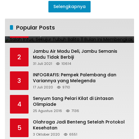
Selengkapnya
Salah Infus, Sekujur Tubuh Balita 11 Bulan
Popular Posts
1
ini Membengkak
28 April 2016
11021
Jambu Air Madu Deli, Jambu Semanis
2
Madu Tidak Berbiji
31 Juli 2021
10614
INFOGRAFIS: Pempek Palembang dan
3
Variannya yang Melegenda
17 Juli 2020
9710
Senyum Sang Pelari Kilat di Lintasan
4
Olimpiade
25 Agustus 2016
7136
Olahraga Jadi Benteng Setelah Protokol
5
Kesehatan
3 Oktober 2020
6551