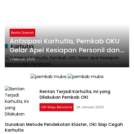
Berita Daerah
Antisipasi Karhutla, Pemkab OKU
Karhutla
Gelar Apel Kesiapan Personil dan
Peralatan
1 Februari 2023
Rentan Terjadi Karhutla, Ini yang
Dilakukan Pemkab OKI
OKI Maju Bersama
26 Januari 2023
Gunakan Metode Pendekatan Klaster, OKI Siap Cegah
Karhutla