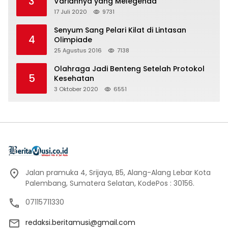
3
Variannya yang Melegenda
17 Juli 2020
9731
Senyum Sang Pelari Kilat di Lintasan
4
Olimpiade
25 Agustus 2016
7138
Olahraga Jadi Benteng Setelah Protokol
5
Kesehatan
3 Oktober 2020
6551
Jalan pramuka 4, Srijaya, B5, Alang-Alang Lebar Kota
Palembang, Sumatera Selatan, KodePos : 30156.
07115711330
redaksi.beritamusi@gmail.com