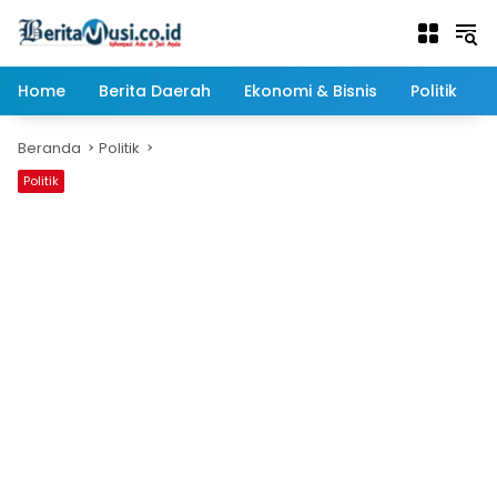
Langsung
ke
konten
Home
Berita Daerah
Ekonomi & Bisnis
Politik
Beranda
Politik
Politik