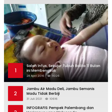
Salah Infus, Sekujur Tubuh Balita 11 Bulan
1
ini Membengkak
28 April 2016
11026
Jambu Air Madu Deli, Jambu Semanis
2
Madu Tidak Berbiji
31 Juli 2021
10616
INFOGRAFIS: Pempek Palembang dan