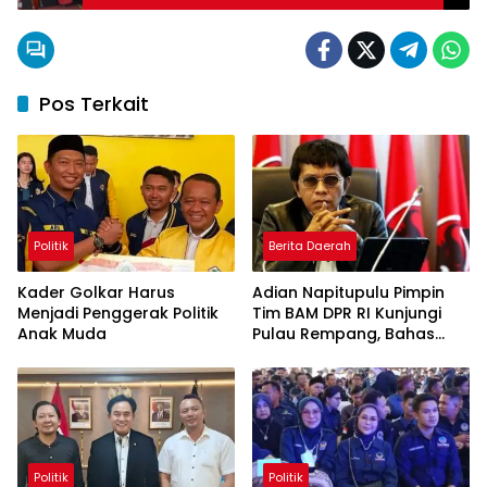
Pos Terkait
Politik
Berita Daerah
Kader Golkar Harus
Adian Napitupulu Pimpin
Menjadi Penggerak Politik
Tim BAM DPR RI Kunjungi
Anak Muda
Pulau Rempang, Bahas
Status PSN dan Serap
Aspirasi Warga
Politik
Politik