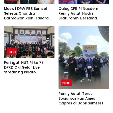
Muswil DPW PBB Sumsel
Caleg DPR RI Nasdem
Selesai, Chandra
Renny Astuti Hadiri
Darmawan Raih 11 Suara
Silaturahmi Bersama
Tumbangkan Karyono
Capres Anies Baswedan
Politik
Peringati HUT RI ke 78,
DPRD OKI Gelar Live
Streaming Pidato
Kenegaraan Presiden
Jokowi
Politik
Renny Astuti Terus
Sosialisasikan Anies
Capres di Dapil Sumsel 1