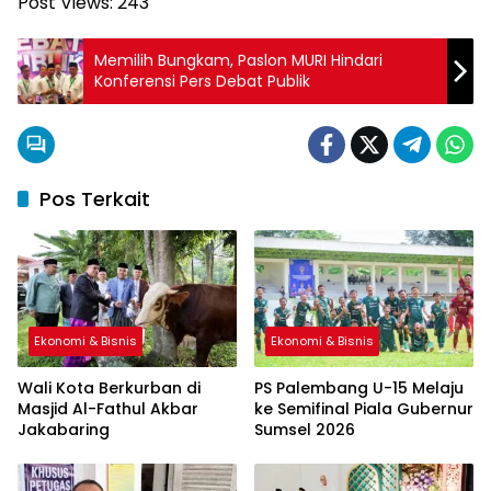
Post Views:
243
Memilih Bungkam, Paslon MURI Hindari
Konferensi Pers Debat Publik
Pos Terkait
Ekonomi & Bisnis
Ekonomi & Bisnis
Wali Kota Berkurban di
PS Palembang U-15 Melaju
Masjid Al-Fathul Akbar
ke Semifinal Piala Gubernur
Jakabaring
Sumsel 2026