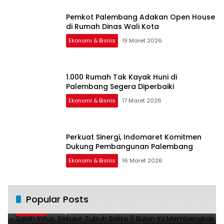
Pemkot Palembang Adakan Open House
di Rumah Dinas Wali Kota
Ekonomi & Bisnis
19 Maret 2026
1.000 Rumah Tak Kayak Huni di
Palembang Segera Diperbaiki
Ekonomi & Bisnis
17 Maret 2026
Perkuat Sinergi, Indomaret Komitmen
Dukung Pembangunan Palembang
Ekonomi & Bisnis
16 Maret 2026
Salah Infus, Sekujur Tubuh Balita 11 Bulan
Popular Posts
1
ini Membengkak
28 April 2016
11021