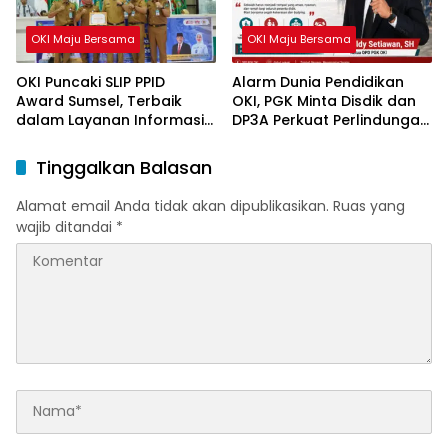
OKI Maju Bersama
OKI Maju Bersama
OKI Puncaki SLIP PPID
Alarm Dunia Pendidikan
Award Sumsel, Terbaik
OKI, PGK Minta Disdik dan
dalam Layanan Informasi
DP3A Perkuat Perlindungan
Publik
Anak
Tinggalkan Balasan
Alamat email Anda tidak akan dipublikasikan.
Ruas yang
wajib ditandai
*