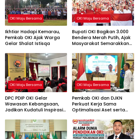
OKI Maju Bersama
OKI Maju Bersama
Ikhtiar Hadapi Kemarau,
Bupati OKI Bagikan 3.000
Pemkab OKI Ajak Warga
Bendera Merah Putih, Ajak
Gelar Shalat Istisqa
Masyarakat Semarakkan
HUT ke-81 RI
OKI Maju Bersama
OKI Maju Bersama
DPC PDIP OKI Gelar
Pemkab OKI dan DJKN
Wawasan Kebangsaan,
Perkuat Kerja Sama
Jadikan Kudatuli Inspirasi
Optimalisasi Aset serta
Perjuangan Demokrasi
Piutang Daerah