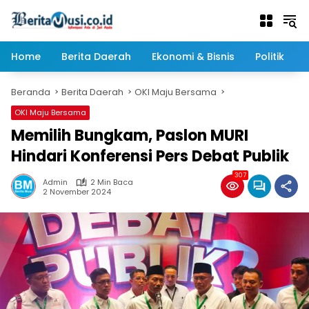
Langsung
ke
konten
Home
Berita Daerah
Ekonomi & Bisnis
Politik
Beranda
Berita Daerah
OKI Maju Bersama
OKI Maju Bersama
Memilih Bungkam, Paslon MURI
Hindari Konferensi Pers Debat Publik
307
Admin
2 Min Baca
2 November 2024