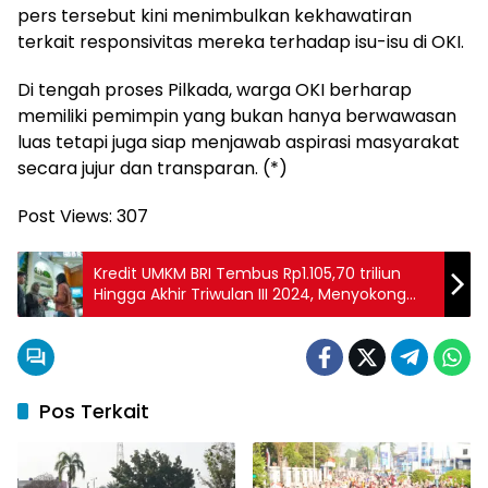
pers tersebut kini menimbulkan kekhawatiran
terkait responsivitas mereka terhadap isu-isu di OKI.
Di tengah proses Pilkada, warga OKI berharap
memiliki pemimpin yang bukan hanya berwawasan
luas tetapi juga siap menjawab aspirasi masyarakat
secara jujur dan transparan. (*)
Post Views:
307
Kredit UMKM BRI Tembus Rp1.105,70 triliun
Hingga Akhir Triwulan III 2024, Menyokong
Ekonomi Kerakyatan di Seluruh Penjuru
Negeri
Pos Terkait