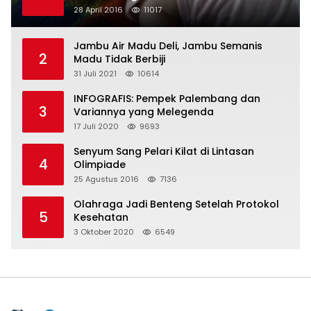
28 April 2016
11017
Jambu Air Madu Deli, Jambu Semanis
2
Madu Tidak Berbiji
31 Juli 2021
10614
INFOGRAFIS: Pempek Palembang dan
3
Variannya yang Melegenda
17 Juli 2020
9693
Senyum Sang Pelari Kilat di Lintasan
4
Olimpiade
25 Agustus 2016
7136
Olahraga Jadi Benteng Setelah Protokol
5
Kesehatan
3 Oktober 2020
6549