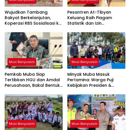
Wujudkan Tambang
Pesantren At-Tibyan
Rakyat Berkelanjutan,
Keluang Raih Piagam
Koperasi RBS Sosialisasi ke
Statistik dan Izin
Pemilik Sumur Soal K3 dan
Operasional Resmi dari
GEP
Kemenag RI
Musi Banyuasin
Musi Banyuasin
Pemkab Muba Siap
Minyak Muba Masuk
Tertibkan HGU dan Amdal
Pertamina: Warga Puji
Perusahaan, Bakal Bentuk
Kebijakan Presiden &
Tim Khusus
Menteri ESDM
Musi Banyuasin
Musi Banyuasin