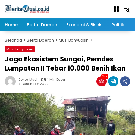
Langsung
ke
konten
Home
Berita Daerah
Ekonomi & Bisnis
Politik
Beranda
Berita Daerah
Musi Banyuasin
Musi Banyuasin
Jaga Ekosistem Sungai, Pemdes
Lumpatan II Tebar 10.000 Benih Ikan
344
Berita Musi
1 Min Baca
9 Desember 2022