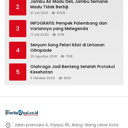
Jambu Air Madu Deli, Jambu Semanis
2
Madu Tidak Berbiji
31 Juli 2021
10615
INFOGRAFIS: Pempek Palembang dan
3
Variannya yang Melegenda
17 Juli 2020
9718
Senyum Sang Pelari Kilat di Lintasan
4
Olimpiade
25 Agustus 2016
7138
Olahraga Jadi Benteng Setelah Protokol
5
Kesehatan
3 Oktober 2020
6551
Jalan pramuka 4, Srijaya, B5, Alang-Alang Lebar Kota