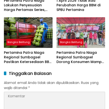
Pertamina Patra Niaga
1 April 2026 Tidak Ada
Lakukan Penyesuaian
Perubahan Harga BBM di
Harga Pertamax Series,
SPBU Pertamina
Harga Pertalite dan Solar
Subsidi Tetap
Bangka Belitung
Bangka Belitung
Pertamina Patra Niaga
Pertamina Patra Niaga
Regional Sumbagsel
Regional Sumbagsel
Pastikan Ketersediaan BBM
Dorong Konsumen Mampu
dan LPG pada Masa
Beralih ke Bright Gas
Ramadan dan Menjelang
Melalui Program Trade In
Tinggalkan Balasan
Idulfitri
di Belitung Timur
Alamat email Anda tidak akan dipublikasikan.
Ruas yang
wajib ditandai
*