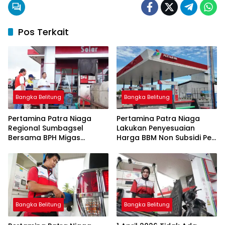
Pos Terkait
Bangka Belitung
Bangka Belitung
Pertamina Patra Niaga
Pertamina Patra Niaga
Regional Sumbagsel
Lakukan Penyesuaian
Bersama BPH Migas
Harga BBM Non Subsidi Per
Perkuat Pengawasan
1 Juli 2026
Penyaluran BBM Subsidi
bagi Nelayan melalui
Aplikasi XSTAR
Bangka Belitung
Bangka Belitung