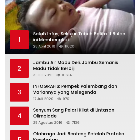
Salah Infus, Sekujur Tubuh Balita 11 Bulan
1
ini Membengkak
28 April 2016
11020
Jambu Air Madu Deli, Jambu Semanis
2
Madu Tidak Berbiji
31 Juli 2021
10614
INFOGRAFIS: Pempek Palembang dan
3
Variannya yang Melegenda
17 Juli 2020
9701
Senyum Sang Pelari Kilat di Lintasan
4
Olimpiade
25 Agustus 2016
7136
Olahraga Jadi Benteng Setelah Protokol
5
Kesehatan