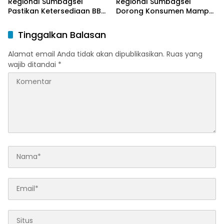
Regional Sumbagsel
Regional Sumbagsel
Pastikan Ketersediaan BBM
Dorong Konsumen Mampu
dan LPG pada Masa
Beralih ke Bright Gas
Ramadan dan Menjelang
Melalui Program Trade In
Tinggalkan Balasan
Idulfitri
di Belitung Timur
Alamat email Anda tidak akan dipublikasikan.
Ruas yang
wajib ditandai
*