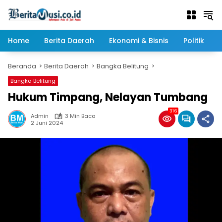
Langsung
ke
konten
Home
Berita Daerah
Ekonomi & Bisnis
Politik
Beranda
Berita Daerah
Bangka Belitung
Bangka Belitung
Hukum Timpang, Nelayan Tumbang
316
Admin
3 Min Baca
2 Juni 2024