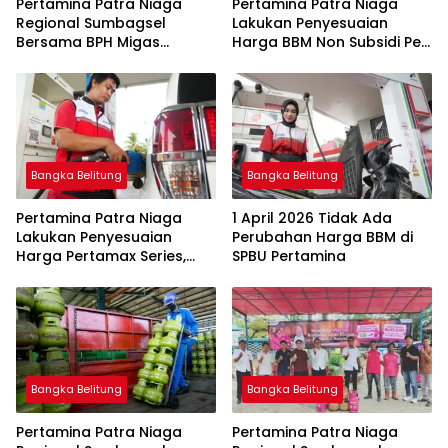
Pertamina Patra Niaga
Pertamina Patra Niaga
Regional Sumbagsel
Lakukan Penyesuaian
Bersama BPH Migas
Harga BBM Non Subsidi Per
Perkuat Pengawasan
1 Juli 2026
Penyaluran BBM Subsidi
bagi Nelayan melalui
Aplikasi XSTAR
Bangka Belitung
Bangka Belitung
Pertamina Patra Niaga
1 April 2026 Tidak Ada
Lakukan Penyesuaian
Perubahan Harga BBM di
Harga Pertamax Series,
SPBU Pertamina
Harga Pertalite dan Solar
Subsidi Tetap
Bangka Belitung
Bangka Belitung
Pertamina Patra Niaga
Pertamina Patra Niaga