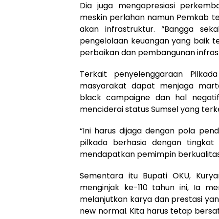
Dia juga mengapresiasi perkemb
meskin perlahan namun Pemkab t
akan infrastruktur. “Bangga se
pengelolaan keuangan yang baik t
perbaikan dan pembangunan infrastru
Terkait penyelenggaraan Pilka
masyarakat dapat menjaga marta
black campaigne dan hal negatif
menciderai status Sumsel yang terke
“Ini harus dijaga dengan pola pe
pilkada berhasio dengan tingkat 
mendapatkan pemimpin berkualitas,
Sementara itu Bupati OKU, Kury
menginjak ke-110 tahun ini, Ia 
melanjutkan karya dan prestasi ya
new normal. Kita harus tetap bers