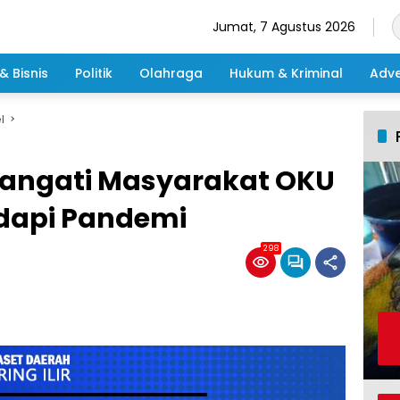
Jumat, 7 Agustus 2026
& Bisnis
Politik
Olahraga
Hukum & Kriminal
Adve
l
angati Masyarakat OKU
dapi Pandemi
298