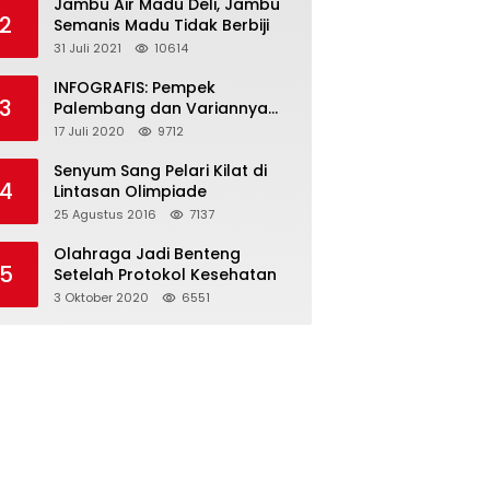
Jambu Air Madu Deli, Jambu
2
Semanis Madu Tidak Berbiji
31 Juli 2021
10614
INFOGRAFIS: Pempek
3
Palembang dan Variannya
yang Melegenda
17 Juli 2020
9712
Senyum Sang Pelari Kilat di
4
Lintasan Olimpiade
25 Agustus 2016
7137
Olahraga Jadi Benteng
5
Setelah Protokol Kesehatan
3 Oktober 2020
6551