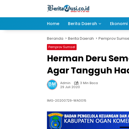
Langsung
ke
konten
Home
Berita Daerah
Ekonomi 
Beranda
Berita Daerah
Pemprov Sumse
Pemprov Sumsel
Herman Deru Sem
Agar Tangguh Ha
Admin
3 Min Baca
29 Juli 2020
IMG-20200729-WA0015