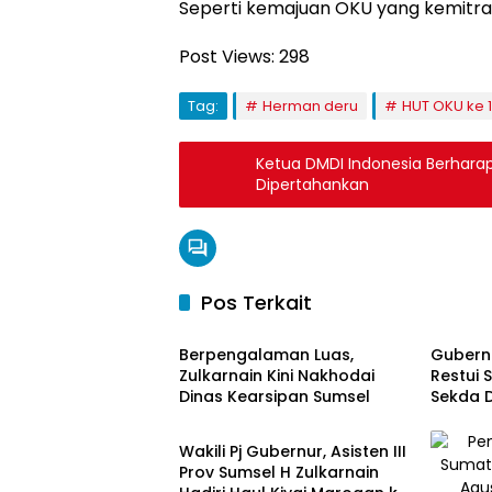
Seperti kemajuan OKU yang kemitr
Post Views:
298
Tag:
Herman deru
HUT OKU ke 1
Ketua DMDI Indonesia Berharap
Dipertahankan
Pos Terkait
Pemprov Sumsel
Musi B
Berpengalaman Luas,
Gubern
Zulkarnain Kini Nakhodai
Restui 
Dinas Kearsipan Sumsel
Sekda D
Pemprov Sumsel
Wakili Pj Gubernur, Asisten III
Prov Sumsel H Zulkarnain