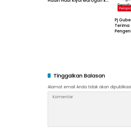
Hadiri Haul Kiyai Marogan ke
124
Pempro
Pj Gube
Terima
Pengend
Sumsel
Tinggalkan Balasan
Alamat email Anda tidak akan dipublikasi