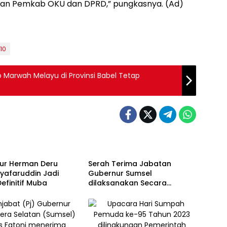
aan Pemkab OKU dan DPRD,” pungkasnya. (Ad)
10
 Marwah Melayu di Provinsi Babel Tetap
anyuasin
Pemprov Sumsel
ur Herman Deru
Serah Terima Jabatan
Syafaruddin Jadi
Gubernur Sumsel
efinitif Muba
dilaksanakan Secara
Sederhana