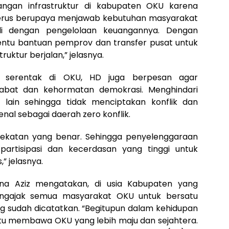
angan infrastruktur di kabupaten OKU karena
erus berupaya menjawab kebutuhan masyarakat
kali dengan pengelolaan keuangannya. Dengan
entu bantuan pemprov dan transfer pusat untuk
ktur berjalan,” jelasnya.
da serentak di OKU, HD juga berpesan agar
bat dan kehormatan demokrasi. Menghindari
 lain sehingga tidak menciptakan konflik dan
nal sebagai daerah zero konflik.
ndekatan yang benar. Sehingga penyelenggaraan
partisipasi dan kecerdasan yang tinggi untuk
” jelasnya.
ana Aziz mengatakan, di usia Kabupaten yang
mengajak semua masyarakat OKU untuk bersatu
ng sudah dicatatkan. “Begitupun dalam kehidupan
atu membawa OKU yang lebih maju dan sejahtera.