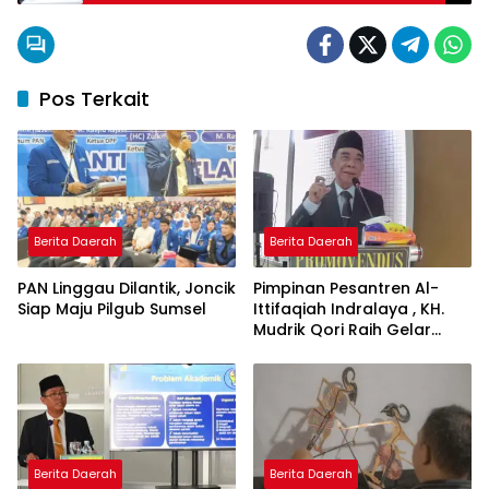
Pos Terkait
Berita Daerah
Berita Daerah
PAN Linggau Dilantik, Joncik
Pimpinan Pesantren Al-
Siap Maju Pilgub Sumsel
Ittifaqiah Indralaya , KH.
Mudrik Qori Raih Gelar
Doktor dengan Inovasi
Model Pembelajaran
Nagham Al-Qur’an di UMM
Berita Daerah
Berita Daerah