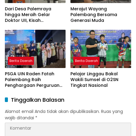
Dari Desa Palemraya
Merajut Wayang
hingga Meraih Gelar
Palembang Bersama
Doktor UII, Kisah
Generasi Muda
Perjuangan Dosen STAI
Yogyakarta yang Pernah
Menjadi Driver Taksi Online
Berita Daerah
Berita Daerah
PSGA UIN Raden Fatah
Pelajar Linggau Bakal
Palembang Raih
Wakili Sumsel di O2SN
Penghargaan Perguruan
Tingkat Nasional
Tinggi Responsif Gender
Peringkat Pratama
Tinggalkan Balasan
Alamat email Anda tidak akan dipublikasikan.
Ruas yang
wajib ditandai
*