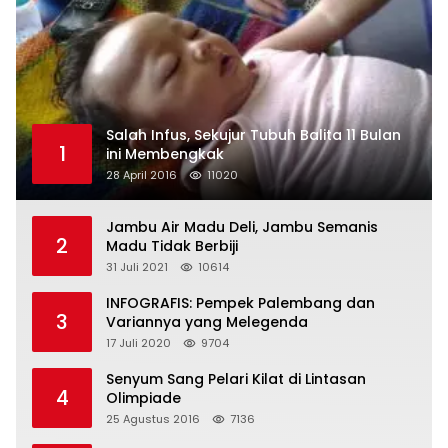
Salah Infus, Sekujur Tubuh Balita 11 Bulan
1
ini Membengkak
28 April 2016
11020
Jambu Air Madu Deli, Jambu Semanis
2
Madu Tidak Berbiji
31 Juli 2021
10614
INFOGRAFIS: Pempek Palembang dan
3
Variannya yang Melegenda
17 Juli 2020
9704
Senyum Sang Pelari Kilat di Lintasan
4
Olimpiade
25 Agustus 2016
7136