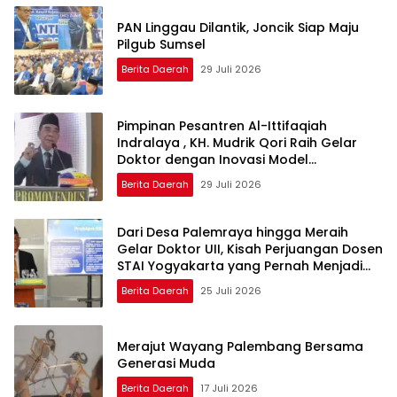
PAN Linggau Dilantik, Joncik Siap Maju
Pilgub Sumsel
Berita Daerah
29 Juli 2026
Pimpinan Pesantren Al-Ittifaqiah
Indralaya , KH. Mudrik Qori Raih Gelar
Doktor dengan Inovasi Model
Pembelajaran Nagham Al-Qur’an di UMM
Berita Daerah
29 Juli 2026
Dari Desa Palemraya hingga Meraih
Gelar Doktor UII, Kisah Perjuangan Dosen
STAI Yogyakarta yang Pernah Menjadi
Driver Taksi Online
Berita Daerah
25 Juli 2026
Merajut Wayang Palembang Bersama
Generasi Muda
Berita Daerah
17 Juli 2026