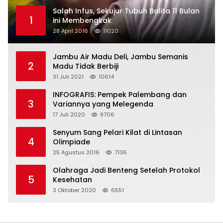
Salah Infus, Sekujur Tubuh Balita 11 Bulan
1
ini Membengkak
28 April 2016
11020
Jambu Air Madu Deli, Jambu Semanis
2
Madu Tidak Berbiji
31 Juli 2021
10614
INFOGRAFIS: Pempek Palembang dan
3
Variannya yang Melegenda
17 Juli 2020
9706
Senyum Sang Pelari Kilat di Lintasan
4
Olimpiade
25 Agustus 2016
7136
Olahraga Jadi Benteng Setelah Protokol
5
Kesehatan
3 Oktober 2020
6551