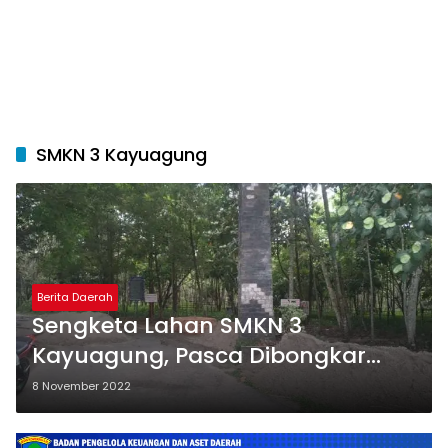
SMKN 3 Kayuagung
Berita Daerah
Sengketa Lahan SMKN 3
Kayuagung, Pasca Dibongkar
Paksa Ahli Waris Siapkan Pagar
8 November 2022
Beton