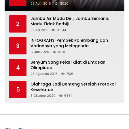
28 April 2016
11020
Jambu Air Madu Deli, Jambu Semanis
2
Madu Tidak Berbiji
31 Juli 2021
10614
INFOGRAFIS: Pempek Palembang dan
3
Variannya yang Melegenda
17 Juli 2020
9701
Senyum Sang Pelari Kilat di Lintasan
4
Olimpiade
25 Agustus 2016
7136
Olahraga Jadi Benteng Setelah Protokol
5
Kesehatan
3 Oktober 2020
6551