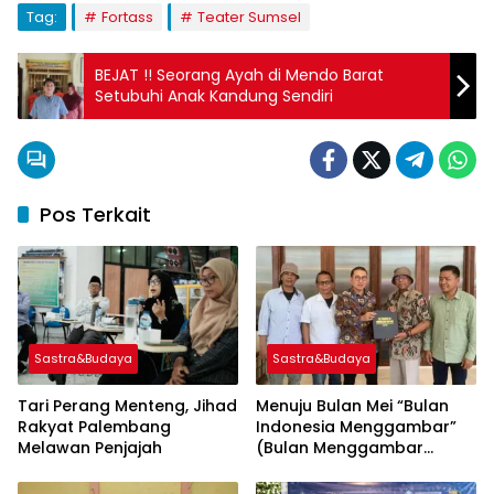
Tag:
Fortass
Teater Sumsel
BEJAT !! Seorang Ayah di Mendo Barat
Setubuhi Anak Kandung Sendiri
Pos Terkait
Sastra&Budaya
Sastra&Budaya
Tari Perang Menteng, Jihad
Menuju Bulan Mei “Bulan
Rakyat Palembang
Indonesia Menggambar”
Melawan Penjajah
(Bulan Menggambar
Nasional) dan Audiensi
Bersama Menteri