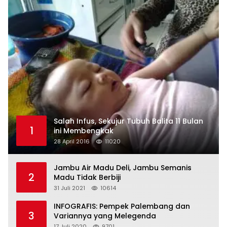
Salah Infus, Sekujur Tubuh Balita 11 Bulan
1
ini Membengkak
28 April 2016
11020
Jambu Air Madu Deli, Jambu Semanis
2
Madu Tidak Berbiji
31 Juli 2021
10614
INFOGRAFIS: Pempek Palembang dan
3
Variannya yang Melegenda
17 Juli 2020
9701