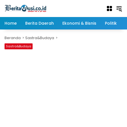
Langsung
ke
konten
Home
Berita Daerah
Ekonomi & Bisnis
Politik
Beranda
Sastra&Budaya
Sastra&Budaya