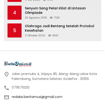
Senyum Sang Pelari Kilat di Lintasan
4
Olimpiade
25 Agustus 2016
7136
Olahraga Jadi Benteng Setelah Protokol
5
Kesehatan
3 Oktober 2020
6551
Jalan pramuka 4, Srijaya, B5, Alang-Alang Lebar Kota
Palembang, Sumatera Selatan, KodePos : 30156.
07115711330
redaksi.beritamusi@gmail.com