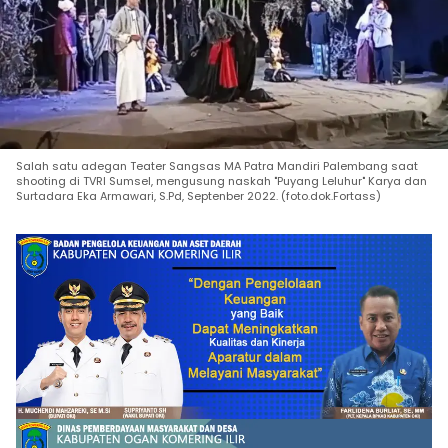
Salah satu adegan Teater Sangsas MA Patra Mandiri Palembang saat
shooting di TVRI Sumsel, mengusung naskah "Puyang Leluhur" Karya dan
Surtadara Eka Armawari, S.Pd, Septenber 2022. (foto.dok.Fortass)