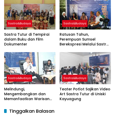
Kebudayaan Republik
Indonesia
Sastra&Budaya
Sastra&Budaya
Sastra Tutur di Tempirai
Ratusan Tahun,
dalam Buku dan Film
Perempuan Sumsel
Dokumenter
Berekspresi Melalui Sastra
Tutur
Sastra&Budaya
Sastra&Budaya
Melindungi,
Teater Potlot Sajikan Video
Mengembangkan dan
Art Sastra Tutur di Uniski
Memanfaatkan Warisan
Kayuagung
Budaya
Tinggalkan Balasan