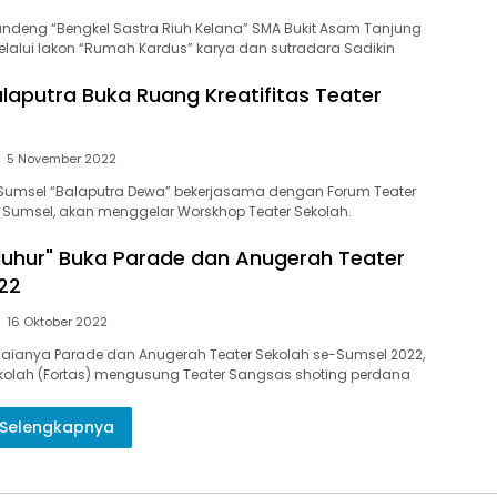
ndeng “Bengkel Sastra Riuh Kelana” SMA Bukit Asam Tanjung
elalui lakon “Rumah Kardus” karya dan sutradara Sadikin
aputra Buka Ruang Kreatifitas Teater
5 November 2022
Sumsel “Balaputra Dewa” bekerjasama dengan Forum Teater
) Sumsel, akan menggelar Worskhop Teater Sekolah.
luhur" Buka Parade dan Anugerah Teater
22
16 Oktober 2022
aianya Parade dan Anugerah Teater Sekolah se-Sumsel 2022,
kolah (Fortas) mengusung Teater Sangsas shoting perdana
Selengkapnya