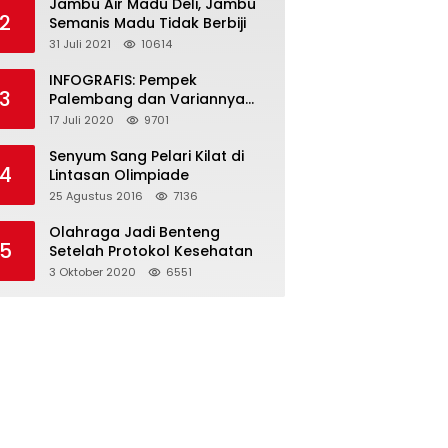
Jambu Air Madu Deli, Jambu
2
Semanis Madu Tidak Berbiji
31 Juli 2021
10614
INFOGRAFIS: Pempek
3
Palembang dan Variannya
yang Melegenda
17 Juli 2020
9701
Senyum Sang Pelari Kilat di
4
Lintasan Olimpiade
25 Agustus 2016
7136
Olahraga Jadi Benteng
5
Setelah Protokol Kesehatan
3 Oktober 2020
6551