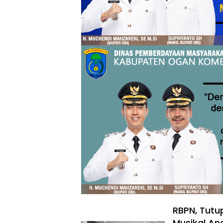
RBPN, Tutu
Musikal An