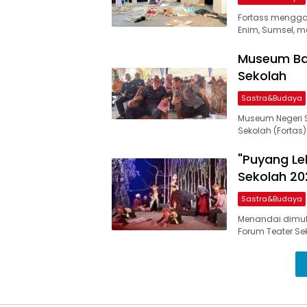
Fortass mengga
Enim, Sumsel, m
Museum Bal
Sekolah
Sastra&Budaya
Museum Negeri 
Sekolah (Fortas
"Puyang Le
Sekolah 20
Sastra&Budaya
Menandai dimul
Forum Teater Se