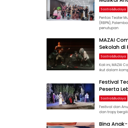
Sastra&Budaya
Pentas Teater 
(RBPN), Palemba
penutupan
MAZAI Comp
Sekolah di
Sastra&Budaya
Kali ini, MAZAI
ikut dalam kompe
Festival Te
Peserta Le
Sastra&Budaya
Festival dan An
dan tropy bergil
Bina Anak