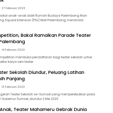
27 Februari 2023
Musikal anak-anak didik Rumah Budaya Palembang Nian
ng Square Extension (PSx) Mall Palembang, menandai
etition, Bakal Ramaikan Parade Teater
 Palembang
14 Februari 2023
 Competition membuka pendaftaran bagi teater sekolah untuk
tisi karya seni teater.
ater Sekolah Diundur, Peluang Latihan
bih Panjang
13 Februari 2023
ugerah Teater Sekolah se-Sumsel yang memperebutkan piala
ir Gubernur Sumsel, diundur 2 Mei 2023.
-Anak, Teater Mahameru Gebrak Dunia