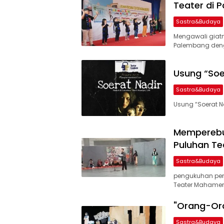
Teater di 
Sastra&Budaya
Mengawali giatn
Palembang den
Usung “Soe
Sastra&Budaya
Usung “Soerat Na
Memperebut
Puluhan Te
Sastra&Budaya
pengukuhan pen
Teater Mahamer
"Orang-Ora
Sastra&Budaya