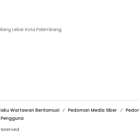
-Alang Lebar Kota Palembang,
ilaku Wartawan Beritamusi
Pedoman Media Siber
Pedo
a Pengguna
 reserved