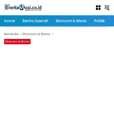
Langsung
ke
konten
Home
Berita Daerah
Ekonomi & Bisnis
Politik
Beranda
Ekonomi & Bisnis
Ekonomi & Bisnis