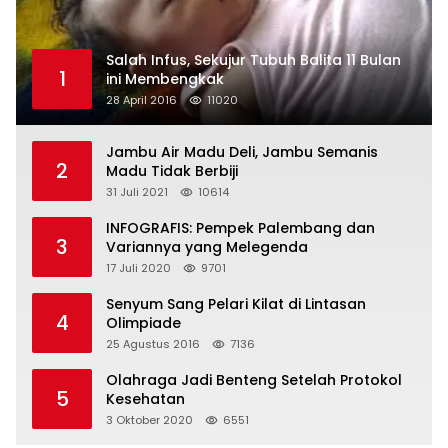
Salah Infus, Sekujur Tubuh Balita 11 Bulan
1
ini Membengkak
28 April 2016
11020
Jambu Air Madu Deli, Jambu Semanis
2
Madu Tidak Berbiji
31 Juli 2021
10614
INFOGRAFIS: Pempek Palembang dan
3
Variannya yang Melegenda
17 Juli 2020
9701
Senyum Sang Pelari Kilat di Lintasan
4
Olimpiade
25 Agustus 2016
7136
Olahraga Jadi Benteng Setelah Protokol
5
Kesehatan
3 Oktober 2020
6551