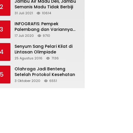
Jambu Air Madu Deli, Jambu
2
Semanis Madu Tidak Berbiji
31 Juli 2021
10614
INFOGRAFIS: Pempek
3
Palembang dan Variannya
yang Melegenda
17 Juli 2020
9710
Senyum Sang Pelari Kilat di
4
Lintasan Olimpiade
25 Agustus 2016
7136
Olahraga Jadi Benteng
5
Setelah Protokol Kesehatan
3 Oktober 2020
6551