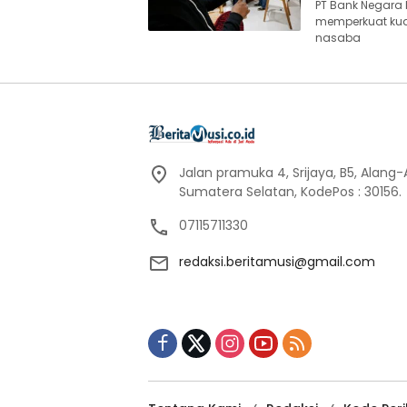
PT Bank Negara I
memperkuat kua
nasaba
Jalan pramuka 4, Srijaya, B5, Alang
Sumatera Selatan, KodePos : 30156.
07115711330
redaksi.beritamusi@gmail.com