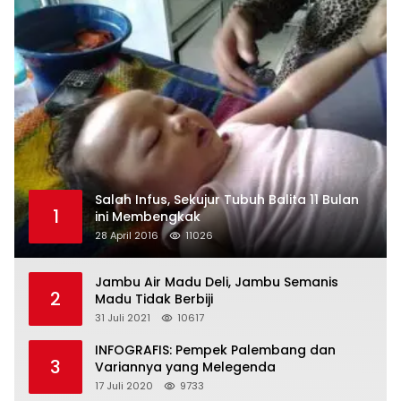
Salah Infus, Sekujur Tubuh Balita 11 Bulan
1
ini Membengkak
28 April 2016
11026
Jambu Air Madu Deli, Jambu Semanis
2
Madu Tidak Berbiji
31 Juli 2021
10617
INFOGRAFIS: Pempek Palembang dan
3
Variannya yang Melegenda
17 Juli 2020
9733