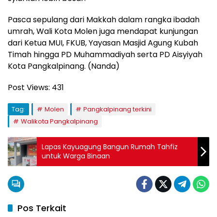
Pasca sepulang dari Makkah dalam rangka ibadah
umrah, Wali Kota Molen juga mendapat kunjungan
dari Ketua MUI, FKUB, Yayasan Masjid Agung Kubah
Timah hingga PD Muhammadiyah serta PD Aisyiyah
Kota Pangkalpinang. (Nanda)
Post Views:
431
Tag:
Molen
Pangkalpinang terkini
Walikota Pangkalpinang
Lapas Kayuagung Bangun Rumah Tahfiz
untuk Warga Binaan
Pos Terkait
Bangka Belitung