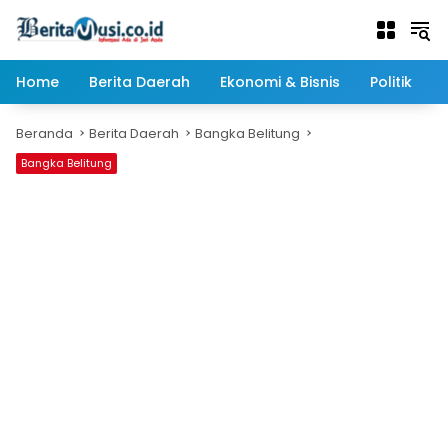
Langsung
ke
konten
Home
Berita Daerah
Ekonomi & Bisnis
Politik
Beranda
Berita Daerah
Bangka Belitung
Bangka Belitung