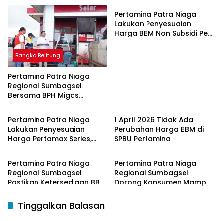
Pertamina Patra Niaga
Lakukan Penyesuaian
Harga BBM Non Subsidi Per
1 Juli 2026
Bangka Belitung
Pertamina Patra Niaga
Regional Sumbagsel
Bersama BPH Migas
Bangka Belitung
Bangka Belitung
Perkuat Pengawasan
Penyaluran BBM Subsidi
Pertamina Patra Niaga
1 April 2026 Tidak Ada
bagi Nelayan melalui
Lakukan Penyesuaian
Perubahan Harga BBM di
Aplikasi XSTAR
Harga Pertamax Series,
SPBU Pertamina
Bangka Belitung
Bangka Belitung
Harga Pertalite dan Solar
Subsidi Tetap
Pertamina Patra Niaga
Pertamina Patra Niaga
Regional Sumbagsel
Regional Sumbagsel
Pastikan Ketersediaan BBM
Dorong Konsumen Mampu
dan LPG pada Masa
Beralih ke Bright Gas
Ramadan dan Menjelang
Melalui Program Trade In
Tinggalkan Balasan
Idulfitri
di Belitung Timur