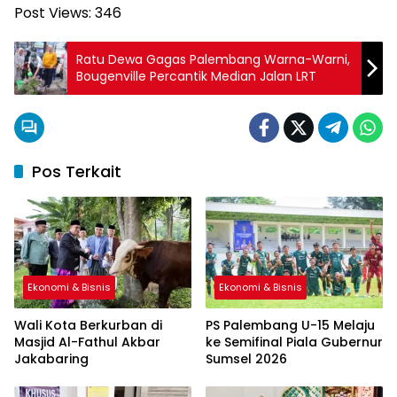
Post Views:
346
Ratu Dewa Gagas Palembang Warna-Warni,
Bougenville Percantik Median Jalan LRT
Pos Terkait
Ekonomi & Bisnis
Ekonomi & Bisnis
Wali Kota Berkurban di
PS Palembang U-15 Melaju
Masjid Al-Fathul Akbar
ke Semifinal Piala Gubernur
Jakabaring
Sumsel 2026