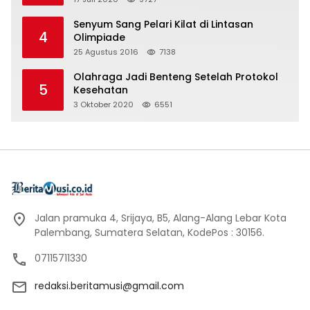
Senyum Sang Pelari Kilat di Lintasan
4
Olimpiade
25 Agustus 2016
7138
Olahraga Jadi Benteng Setelah Protokol
5
Kesehatan
3 Oktober 2020
6551
Jalan pramuka 4, Srijaya, B5, Alang-Alang Lebar Kota
Palembang, Sumatera Selatan, KodePos : 30156.
07115711330
redaksi.beritamusi@gmail.com