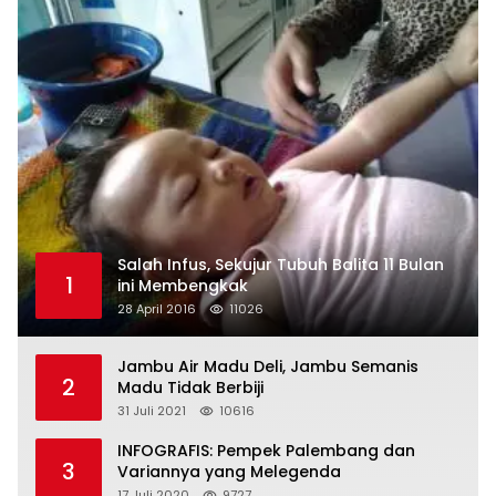
Salah Infus, Sekujur Tubuh Balita 11 Bulan
1
ini Membengkak
28 April 2016
11026
Jambu Air Madu Deli, Jambu Semanis
2
Madu Tidak Berbiji
31 Juli 2021
10616
INFOGRAFIS: Pempek Palembang dan
3
Variannya yang Melegenda
17 Juli 2020
9727