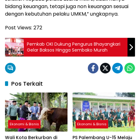
bidang keuangan, tetapi juga non keuangan sesuai
dengan kebutuhan pelaku UMKM,” ungkapnya.
Post Views:
272
Pemkab OKI Dukung Pengurus Bhayangkari
Gelar Baksos Hingga Sembako Murah
Pos Terkait
Ekonomi & Bisnis
Ekonomi & Bisnis
Wali Kota Berkurban di
PS Palembang U-15 Melaju