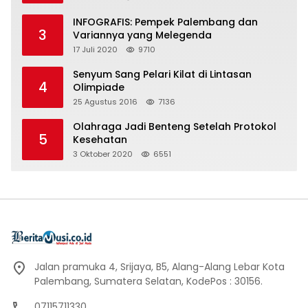
INFOGRAFIS: Pempek Palembang dan
3
Variannya yang Melegenda
17 Juli 2020
9710
Senyum Sang Pelari Kilat di Lintasan
4
Olimpiade
25 Agustus 2016
7136
Olahraga Jadi Benteng Setelah Protokol
5
Kesehatan
3 Oktober 2020
6551
Jalan pramuka 4, Srijaya, B5, Alang-Alang Lebar Kota
Palembang, Sumatera Selatan, KodePos : 30156.
07115711330