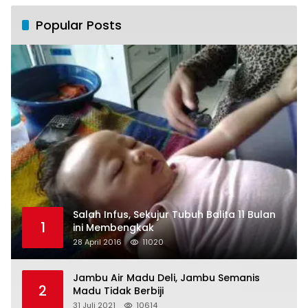
Popular Posts
Salah Infus, Sekujur Tubuh Balita 11 Bulan
1
ini Membengkak
28 April 2016
11020
Jambu Air Madu Deli, Jambu Semanis
2
Madu Tidak Berbiji
31 Juli 2021
10614