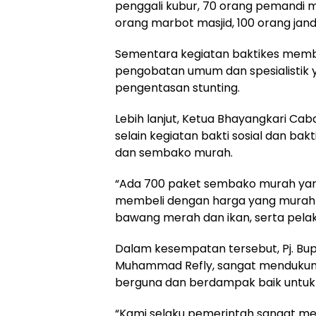
penggali kubur, 70 orang pemandi ma
orang marbot masjid, 100 orang jan
Sementara kegiatan baktikes mem
pengobatan umum dan spesialistik ya
pengentasan stunting.
Lebih lanjut, Ketua Bhayangkari C
selain kegiatan bakti sosial dan ba
dan sembako murah.
“Ada 700 paket sembako murah yang
membeli dengan harga yang murah be
bawang merah dan ikan, serta pelak
Dalam kesempatan tersebut, Pj. Bupa
Muhammad Refly, sangat mendukung 
berguna dan berdampak baik untuk
“Kami selaku pemerintah sangat me