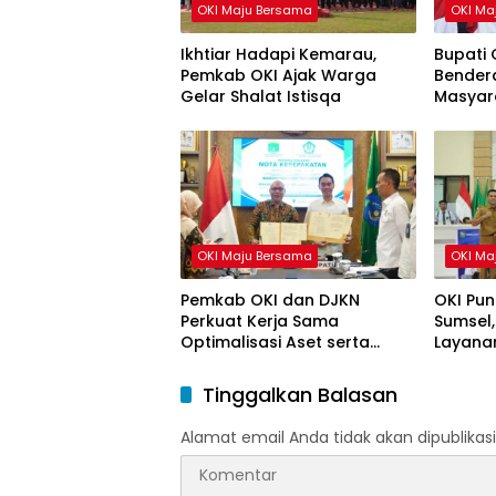
OKI Maju Bersama
OKI Ma
Ikhtiar Hadapi Kemarau,
Bupati 
Pemkab OKI Ajak Warga
Bendera
Gelar Shalat Istisqa
Masyar
HUT ke-
OKI Maju Bersama
OKI Ma
Pemkab OKI dan DJKN
OKI Pun
Perkuat Kerja Sama
Sumsel,
Optimalisasi Aset serta
Layanan
Piutang Daerah
Tinggalkan Balasan
Alamat email Anda tidak akan dipublikasi