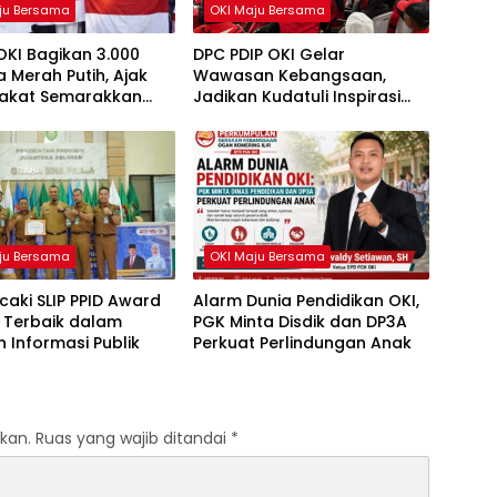
ju Bersama
OKI Maju Bersama
OKI Bagikan 3.000
DPC PDIP OKI Gelar
 Merah Putih, Ajak
Wawasan Kebangsaan,
akat Semarakkan
Jadikan Kudatuli Inspirasi
81 RI
Perjuangan Demokrasi
ju Bersama
OKI Maju Bersama
caki SLIP PPID Award
Alarm Dunia Pendidikan OKI,
 Terbaik dalam
PGK Minta Disdik dan DP3A
 Informasi Publik
Perkuat Perlindungan Anak
kan.
Ruas yang wajib ditandai
*