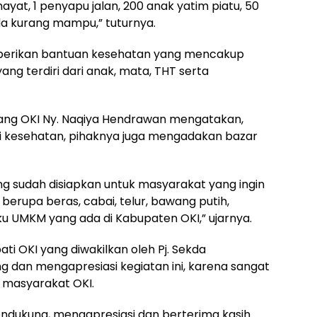
yat, 1 penyapu jalan, 200 anak yatim piatu, 50
da kurang mampu,” tuturnya.
berikan bantuan kesehatan yang mencakup
ng terdiri dari anak, mata, THT serta
abang OKI Ny. Naqiya Hendrawan mengatakan,
kti kesehatan, pihaknya juga mengadakan bazar
 sudah disiapkan untuk masyarakat yang ingin
rupa beras, cabai, telur, bawang putih,
u UMKM yang ada di Kabupaten OKI,” ujarnya.
ti OKI yang diwakilkan oleh Pj. Sekda
dan mengapresiasi kegiatan ini, karena sangat
 masyarakat OKI.
ndukung, mengapresiasi dan berterima kasih