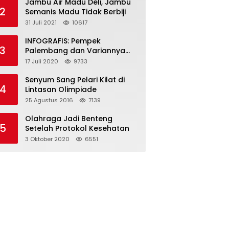
Jambu Air Madu Deli, Jambu
2
Semanis Madu Tidak Berbiji
31 Juli 2021
10617
INFOGRAFIS: Pempek
3
Palembang dan Variannya
yang Melegenda
17 Juli 2020
9733
Senyum Sang Pelari Kilat di
4
Lintasan Olimpiade
25 Agustus 2016
7139
Olahraga Jadi Benteng
5
Setelah Protokol Kesehatan
3 Oktober 2020
6551