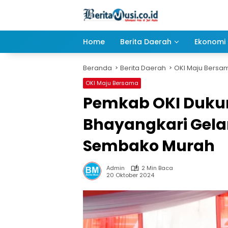
Langsung
ke
konten
Home
Berita Daerah
Ekonomi 
Beranda
Berita Daerah
OKI Maju Bersa
OKI Maju Bersama
Pemkab OKI Duku
Bhayangkari Gela
Sembako Murah
Admin
2 Min Baca
20 Oktober 2024