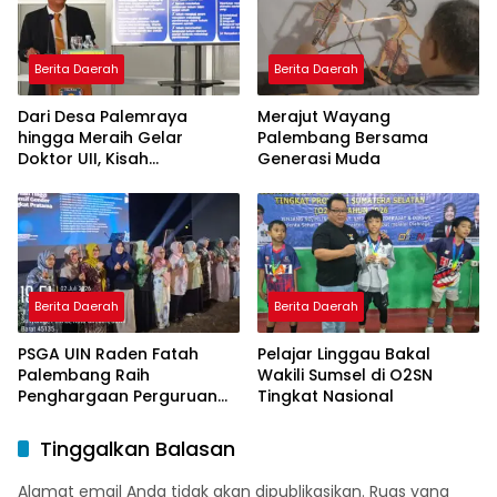
Berita Daerah
Berita Daerah
Dari Desa Palemraya
Merajut Wayang
hingga Meraih Gelar
Palembang Bersama
Doktor UII, Kisah
Generasi Muda
Perjuangan Dosen STAI
Yogyakarta yang Pernah
Menjadi Driver Taksi Online
Berita Daerah
Berita Daerah
PSGA UIN Raden Fatah
Pelajar Linggau Bakal
Palembang Raih
Wakili Sumsel di O2SN
Penghargaan Perguruan
Tingkat Nasional
Tinggi Responsif Gender
Peringkat Pratama
Tinggalkan Balasan
Alamat email Anda tidak akan dipublikasikan.
Ruas yang