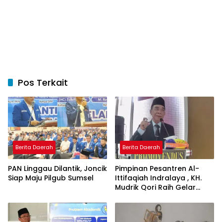
Pos Terkait
Berita Daerah
Berita Daerah
PAN Linggau Dilantik, Joncik
Pimpinan Pesantren Al-
Siap Maju Pilgub Sumsel
Ittifaqiah Indralaya , KH.
Mudrik Qori Raih Gelar
Doktor dengan Inovasi
Model Pembelajaran
Nagham Al-Qur’an di UMM