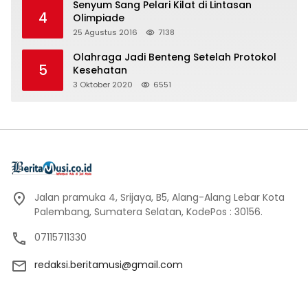
Senyum Sang Pelari Kilat di Lintasan
4
Olimpiade
25 Agustus 2016
7138
Olahraga Jadi Benteng Setelah Protokol
5
Kesehatan
3 Oktober 2020
6551
Jalan pramuka 4, Srijaya, B5, Alang-Alang Lebar Kota
Palembang, Sumatera Selatan, KodePos : 30156.
07115711330
redaksi.beritamusi@gmail.com