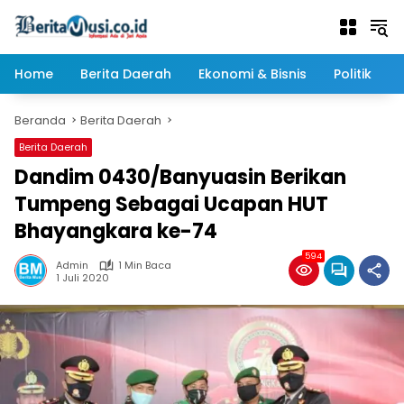
Langsung
ke
konten
Home
Berita Daerah
Ekonomi & Bisnis
Politik
Beranda
Berita Daerah
Berita Daerah
Dandim 0430/Banyuasin Berikan
Tumpeng Sebagai Ucapan HUT
Bhayangkara ke-74
594
Admin
1 Min Baca
1 Juli 2020