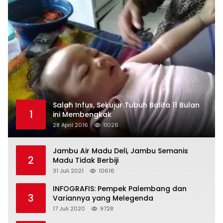
Salah Infus, Sekujur Tubuh Balita 11 Bulan
1
ini Membengkak
28 April 2016
11026
Jambu Air Madu Deli, Jambu Semanis
2
Madu Tidak Berbiji
31 Juli 2021
10616
INFOGRAFIS: Pempek Palembang dan
3
Variannya yang Melegenda
17 Juli 2020
9728