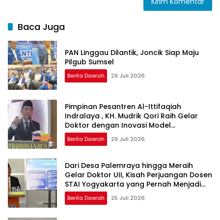
Baca Juga
PAN Linggau Dilantik, Joncik Siap Maju
Pilgub Sumsel
Berita Daerah
29 Juli 2026
Pimpinan Pesantren Al-Ittifaqiah
Indralaya , KH. Mudrik Qori Raih Gelar
Doktor dengan Inovasi Model
Pembelajaran Nagham Al-Qur’an di UMM
Berita Daerah
29 Juli 2026
Dari Desa Palemraya hingga Meraih
Gelar Doktor UII, Kisah Perjuangan Dosen
STAI Yogyakarta yang Pernah Menjadi
Driver Taksi Online
Berita Daerah
25 Juli 2026