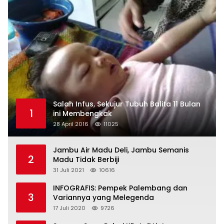
Salah Infus, Sekujur Tubuh Balita 11 Bulan
1
ini Membengkak
28 April 2016
11025
Jambu Air Madu Deli, Jambu Semanis
2
Madu Tidak Berbiji
31 Juli 2021
10616
INFOGRAFIS: Pempek Palembang dan
3
Variannya yang Melegenda
17 Juli 2020
9726