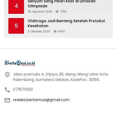
Senyum Sang Pelari Kilat di Lintasan
4
Olimpiade
25 Agustus 2016
7138
Olahraga Jadi Benteng Setelah Protokol
5
Kesehatan
3 Oktober 2020
6551
Jalan pramuka 4, Srijaya, B5, Alang-Alang Lebar Kota
Palembang, Sumatera Selatan, KodePos : 30156.
07115711330
redaksi.beritamusi@gmail.com