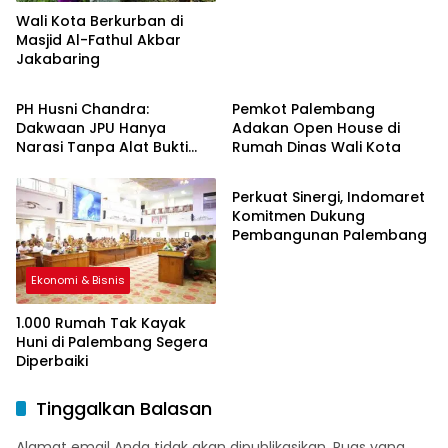
Wali Kota Berkurban di
Masjid Al-Fathul Akbar
Jakabaring
Ekonomi & Bisnis
Ekonomi & Bisnis
PH Husni Chandra:
Pemkot Palembang
Dakwaan JPU Hanya
Adakan Open House di
Narasi Tanpa Alat Bukti
Rumah Dinas Wali Kota
Ekonomi & Bisnis
Sah
Perkuat Sinergi, Indomaret
Komitmen Dukung
Pembangunan Palembang
Ekonomi & Bisnis
1.000 Rumah Tak Kayak
Huni di Palembang Segera
Diperbaiki
Tinggalkan Balasan
Alamat email Anda tidak akan dipublikasikan.
Ruas yang