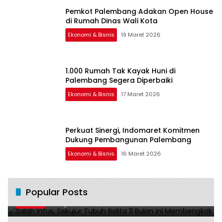
Pemkot Palembang Adakan Open House
di Rumah Dinas Wali Kota
Ekonomi & Bisnis
19 Maret 2026
1.000 Rumah Tak Kayak Huni di
Palembang Segera Diperbaiki
Ekonomi & Bisnis
17 Maret 2026
Perkuat Sinergi, Indomaret Komitmen
Dukung Pembangunan Palembang
Ekonomi & Bisnis
16 Maret 2026
Salah Infus, Sekujur Tubuh Balita 11 Bulan
Popular Posts
1
ini Membengkak
28 April 2016
11015