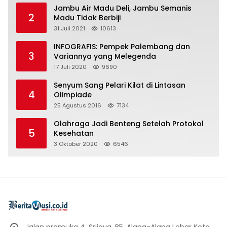
Jambu Air Madu Deli, Jambu Semanis
2
Madu Tidak Berbiji
31 Juli 2021
10613
INFOGRAFIS: Pempek Palembang dan
3
Variannya yang Melegenda
17 Juli 2020
9690
Senyum Sang Pelari Kilat di Lintasan
4
Olimpiade
25 Agustus 2016
7134
Olahraga Jadi Benteng Setelah Protokol
5
Kesehatan
3 Oktober 2020
6546
Jalan pramuka 4, Srijaya, B5, Alang-Alang Lebar Kota