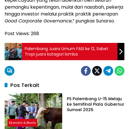
kepercayaan yang telah diberikan oleh seluruh
pemangku kepentingan, mulai dari nasabah, pekerja
hingga investor melalui praktik praktik penerapan
Good Corporate Governance
,” pungkas Sunarso.
Post Views:
268
Palembang Juara Umum FASI ke 12, Sabet
Tropi juara katagori lomba
Pos Terkait
Ekonomi & Bisnis
PS Palembang U-15 Melaju
ke Semifinal Piala Gubernur
Sumsel 2026
Ekonomi & Bisnis