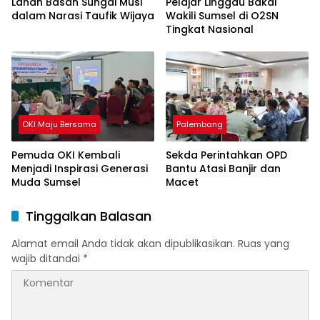
Lahan Basah Sungai Musi
Pelajar Linggau Bakal
dalam Narasi Taufik Wijaya
Wakili Sumsel di O2SN
Tingkat Nasional
OKI Maju Bersama
Palembang
Pemuda OKI Kembali
Sekda Perintahkan OPD
Menjadi Inspirasi Generasi
Bantu Atasi Banjir dan
Muda Sumsel
Macet
Tinggalkan Balasan
Alamat email Anda tidak akan dipublikasikan.
Ruas yang
wajib ditandai
*