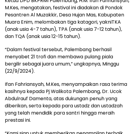
Ketua DPD BKPRMI Palembang, H.M. Ifan Fahriansyah,
M.Kes, mengatakan, festival ini diadakan di Pondok
Pesantren Al Muzakkir, Desa Hujan Mas, Kabupaten
Muara Enim, melombakan tiga katagori, yakniTKA
(anak usia 4-7 tahun), TPA (anak usia 7-12 tahun),
dan TQA (anak usia 12-15 tahun).
“Dalam festival tersebut, Palembang berhasil
menyabet 21 trofi dan membawa pulang piala
bergilir sebagai juara umum,” ungkapnya, Minggu
(22/9/2024).
Ifan Fahriansyah, M.Kes, menyampaikan rasa terima
kasihnya kepada Pj Walikota Palembang, Dr. Ucok
Abdulrauf Damenta, atas dukungan penuh yang
diberikan, serta kepada para ustadz dan ustadzah
yang telah mendidik para santri hingga meraih
prestasi ini.
“Kami siap untuk memberikan penampilan terbaik