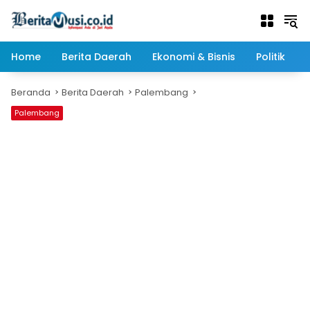
Langsung
ke
konten
Home
Berita Daerah
Ekonomi & Bisnis
Politik
Beranda
Berita Daerah
Palembang
Palembang