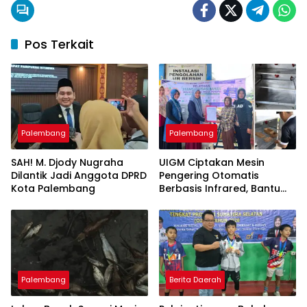
Pos Terkait
Palembang
Palembang
SAH! M. Djody Nugraha
UIGM Ciptakan Mesin
Dilantik Jadi Anggota DPRD
Pengering Otomatis
Kota Palembang
Berbasis Infrared, Bantu
Perajin Eceng Gondok di
Pulau Kemaro
Palembang
Berita Daerah