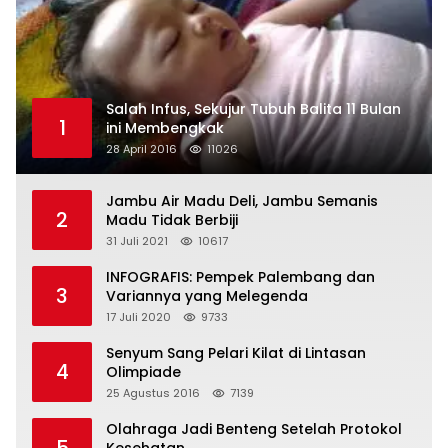
Salah Infus, Sekujur Tubuh Balita 11 Bulan
1
ini Membengkak
28 April 2016
11026
Jambu Air Madu Deli, Jambu Semanis
2
Madu Tidak Berbiji
31 Juli 2021
10617
INFOGRAFIS: Pempek Palembang dan
3
Variannya yang Melegenda
17 Juli 2020
9733
Senyum Sang Pelari Kilat di Lintasan
4
Olimpiade
25 Agustus 2016
7139
Olahraga Jadi Benteng Setelah Protokol
5
Kesehatan