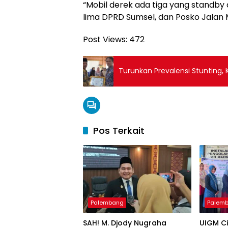
“Mobil derek ada tiga yang standby
lima DPRD Sumsel, dan Posko Jalan 
Post Views:
472
Turunkan Prevalensi Stunting, 
Pos Terkait
Palembang
Palem
SAH! M. Djody Nugraha
UIGM C