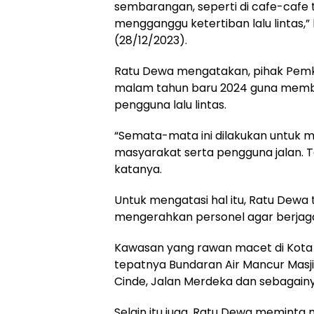
sembarangan, seperti di cafe-cafe
mengganggu ketertiban lalu lintas,”
(28/12/2023).
Ratu Dewa mengatakan, pihak Pem
malam tahun baru 2024 guna mem
pengguna lalu lintas.
“Semata-mata ini dilakukan untuk
masyarakat serta pengguna jalan. T
katanya.
Untuk mengatasi hal itu, Ratu Dew
mengerahkan personel agar berjag
Kawasan yang rawan macet di Kot
tepatnya Bundaran Air Mancur Masji
Cinde, Jalan Merdeka dan sebagainy
Selain itu juga, Ratu Dewa meminta m