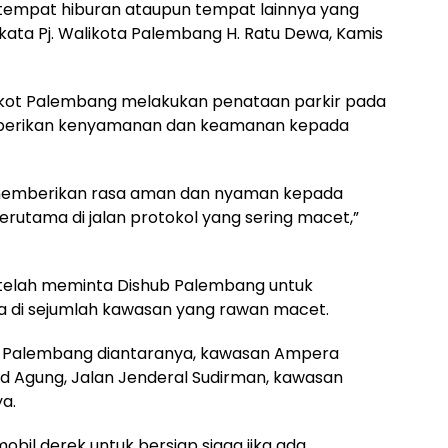
 tempat hiburan ataupun tempat lainnya yang
 kata Pj. Walikota Palembang H. Ratu Dewa, Kamis
kot Palembang melakukan penataan parkir pada
berikan kenyamanan dan keamanan kepada
 memberikan rasa aman dan nyaman kepada
erutama di jalan protokol yang sering macet,”
a telah meminta Dishub Palembang untuk
a di sejumlah kawasan yang rawan macet.
a Palembang diantaranya, kawasan Ampera
d Agung, Jalan Jenderal Sudirman, kawasan
a.
obil derek untuk bersiap siaga jika ada