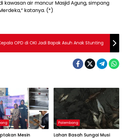
 di kawasan air mancur Masjid Agung, simpang
Merdeka,” katanya. (*)
Kepala OPD di OKI Jadi Bapak Asuh Anak Stunting
bang
Palembang
iptakan Mesin
Lahan Basah Sungai Musi