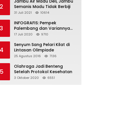
Jambu Air Madu Deli, Jambu
2
Semanis Madu Tidak Berbiji
31 Juli 2021
10614
INFOGRAFIS: Pempek
3
Palembang dan Variannya
yang Melegenda
17 Juli 2020
9710
Senyum Sang Pelari Kilat di
4
Lintasan Olimpiade
25 Agustus 2016
7136
Olahraga Jadi Benteng
5
Setelah Protokol Kesehatan
3 Oktober 2020
6551