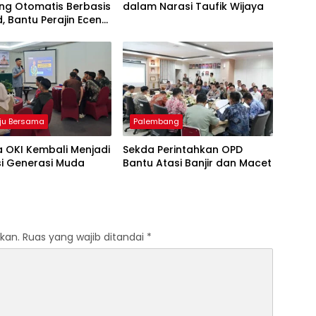
ng Otomatis Berbasis
dalam Narasi Taufik Wijaya
d, Bantu Perajin Eceng
 di Pulau Kemaro
ju Bersama
Palembang
 OKI Kembali Menjadi
Sekda Perintahkan OPD
si Generasi Muda
Bantu Atasi Banjir dan Macet
kan.
Ruas yang wajib ditandai
*